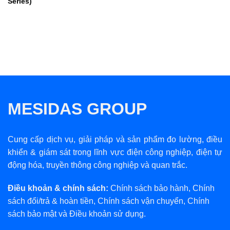
Series)
MESIDAS GROUP
Cung cấp dịch vụ, giải pháp và sản phẩm đo lường, điều
khiển & giám sát trong lĩnh vực điện công nghiệp, điện tự
động hóa, truyền thông công nghiệp và quan trắc.
Điều khoản & chính sách:
Chính sách bảo hành
,
Chính
sách đổi/trả & hoàn tiền
,
Chính sách vận chuyển
,
Chính
sách bảo mật
và
Điều khoản sử dụng
.