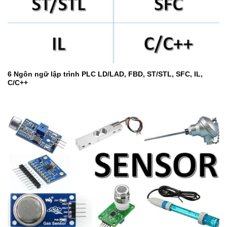
6 Ngôn ngữ lập trình PLC LD/LAD, FBD, ST/STL, SFC, IL,
C/C++