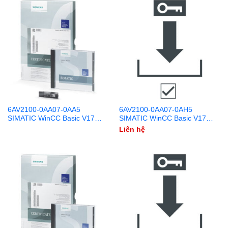
6AV2100-0AA07-0AA5
6AV2100-0AA07-0AH5
SIMATIC WinCC Basic V17
SIMATIC WinCC Basic V17
DVD + USB
Download
Liên hệ