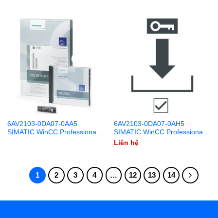
USB
6AV2103-0DA07-0AA5
6AV2103-0DA07-0AH5
SIMATIC WinCC Professional
SIMATIC WinCC Professional
V17 512 PowerTags DVD +
V17 512 PowerTags Download
Liên hệ
USB
1
2
3
4
…
12
13
14