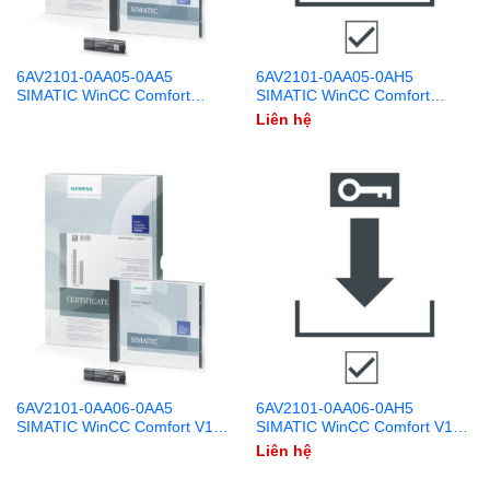
6AV2101-0AA05-0AA5
6AV2101-0AA05-0AH5
SIMATIC WinCC Comfort
SIMATIC WinCC Comfort
V15.1 DVD + USB
V15.1 Download
Liên hệ
6AV2101-0AA06-0AA5
6AV2101-0AA06-0AH5
SIMATIC WinCC Comfort V16
SIMATIC WinCC Comfort V16
DVD + USB
Download
Liên hệ