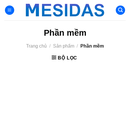
Chuyển
đến
nội
dung
Phần mềm
Trang chủ
/
Sản phẩm
/
Phần mềm
BỘ LỌC