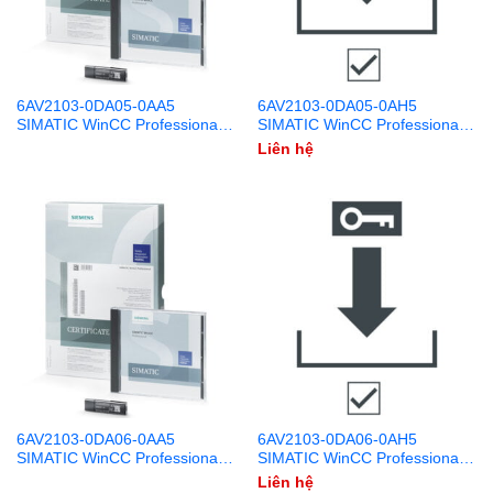
6AV2103-0DA05-0AA5
6AV2103-0DA05-0AH5
SIMATIC WinCC Professional
SIMATIC WinCC Professional
512 PowerTags V15.1 DVD +
512 PowerTags V15.1
Liên hệ
USB
Download
6AV2103-0DA06-0AA5
6AV2103-0DA06-0AH5
SIMATIC WinCC Professional
SIMATIC WinCC Professional
512 Power Tags V16 DVD +
512 PowerTags V16 Download
Liên hệ