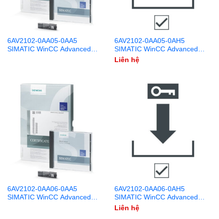
6AV2102-0AA05-0AA5
6AV2102-0AA05-0AH5
SIMATIC WinCC Advanced
SIMATIC WinCC Advanced
V15.1 DVD + USB
V15.1 Download
Liên hệ
6AV2102-0AA06-0AA5
6AV2102-0AA06-0AH5
SIMATIC WinCC Advanced
SIMATIC WinCC Advanced
V16 DVD + USB
V16 Download
Liên hệ