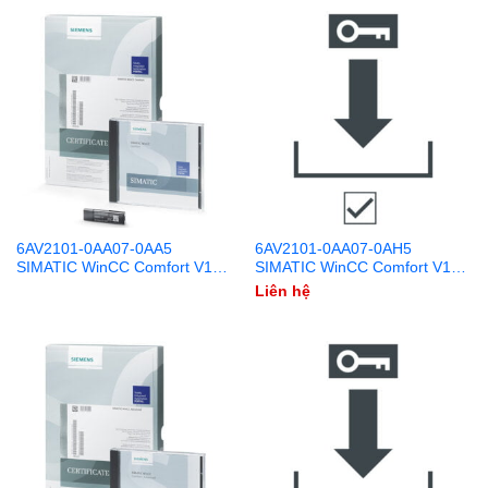
6AV2101-0AA07-0AA5
6AV2101-0AA07-0AH5
SIMATIC WinCC Comfort V17
SIMATIC WinCC Comfort V17
DVD + USB
Download
Liên hệ