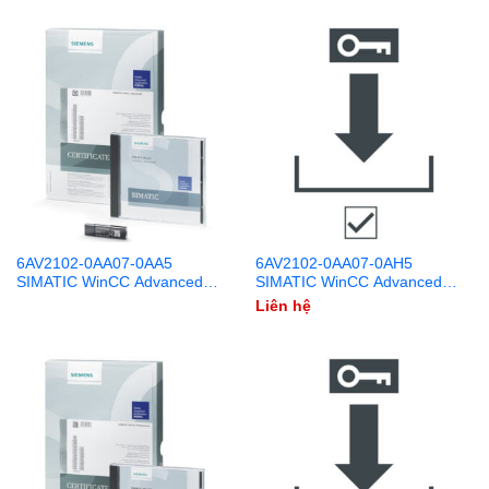
6AV2102-0AA07-0AA5
6AV2102-0AA07-0AH5
SIMATIC WinCC Advanced
SIMATIC WinCC Advanced
V17 DVD + USB
V17 Download
Liên hệ