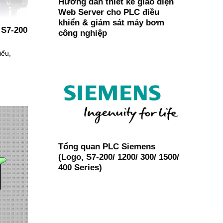
Hướng dẫn thiết kế giao diện
Web Server cho PLC điều
khiển & giám sát máy bơm
 S7-200
công nghiệp
iểu,
Tổng quan PLC Siemens
(Logo, S7-200/ 1200/ 300/ 1500/
400 Series)