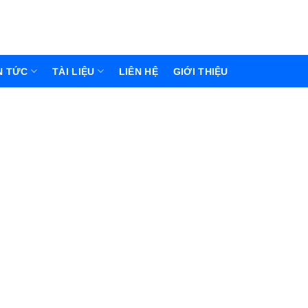
N TỨC
TÀI LIỆU
LIÊN HỆ
GIỚI THIỆU