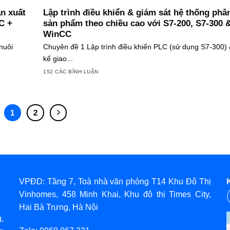
ản xuất
Lập trình điều khiển & giám sát hệ thống phân
C +
sản phẩm theo chiều cao với S7-200, S7-300 
WinCC
nuôi
Chuyên đề 1 Lập trình điều khiển PLC (sử dụng S7-300) &
kế giao...
152 CÁC BÌNH LUẬN
1
2
VPĐD: Tầng 7, Toà nhà văn phòng T14 Khu Đô Thị
Vinhomes, 458 Minh Khai, Khu đô thị Times City,
Hai Bà Trưng, Hà Nội
,