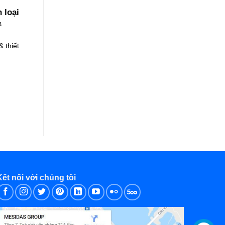
 loại
&
 thiết
Kết nối với chúng tôi