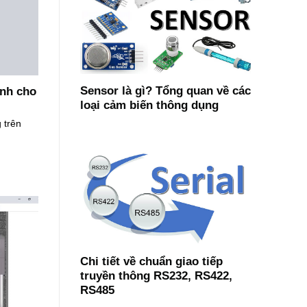
Sensor là gì? Tổng quan về các
ành cho
loại cảm biến thông dụng
 trên
Chi tiết về chuẩn giao tiếp
truyền thông RS232, RS422,
RS485