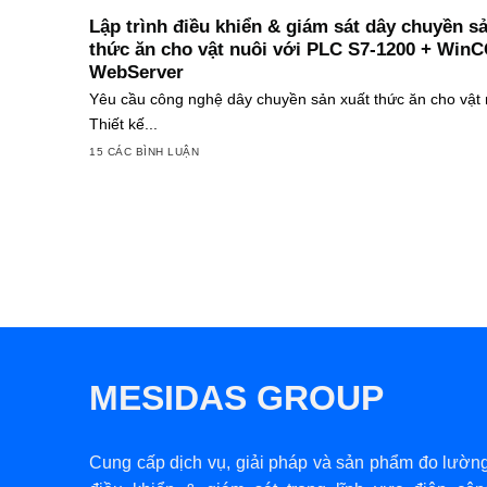
Lập trình điều khiển & giám sát dây chuyền s
thức ăn cho vật nuôi với PLC S7-1200 + WinC
WebServer
Yêu cầu công nghệ dây chuyền sản xuất thức ăn cho vật 
Thiết kế...
15 CÁC BÌNH LUẬN
MESIDAS GROUP
Cung cấp dịch vụ, giải pháp và sản phẩm đo lường