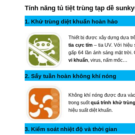
Tính năng tủ tiệt trùng tạp dề sunk
1. Khử trùng diệt khuẩn hoàn hảo
Thiết bị được xây dựng dựa t
tia cực tím
– tia UV. Với hiệu 
gấp 64 lần ánh sáng mặt trời
vi khuẩn
, virus, nấm mốc…
2. Sấy tuần hoàn không khí nóng
Không khí nóng được đưa vào,
trong suốt
quá trình khử trùn
hiệu suất diệt khuẩn.
3. Kiểm soát nhiệt độ và thời gian