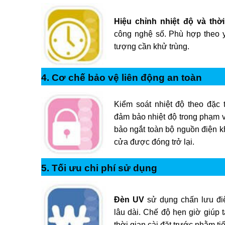
Hiệu chỉnh nhiệt độ và thời
công nghệ số. Phù hợp theo y
tượng cần khử trùng.
4. Cơ chế bảo vệ liên động an toàn
Kiểm soát nhiệt độ theo đặc
đảm bảo nhiệt độ trong phạm v
bảo ngắt toàn bộ nguồn điện k
cửa được đóng trở lại.
5. Tối ưu chi phí sử dụng
Đèn UV
sử dụng chấn lưu điệ
lâu dài. Chế độ hẹn giờ giúp t
thời gian cài đặt trước nhằm ti