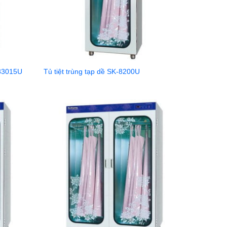
-83015U
Tủ tiệt trùng tạp dề SK-8200U