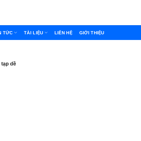
N TỨC
TÀI LIỆU
LIÊN HỆ
GIỚI THIỆU
 tạp dề