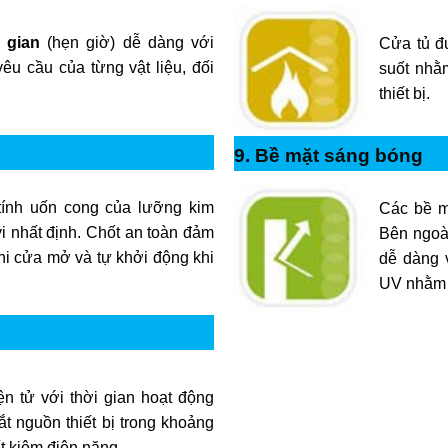
 gian
(hẹn giờ) dễ dàng với
Cửa tủ đư
êu cầu của từng vật liệu, đối
suốt nhằm
thiết bị.
9. Bề mặt sáng bóng
 tính uốn cong của lưỡng kim
Các bề m
i nhất định. Chốt an toàn đảm
Bên ngoài
hi cửa mở và tự khởi động khi
dễ dàng 
UV nhằm n
n tử với thời gian hoạt động
ắt nguồn thiết bị trong khoảng
ết kiệm điện năng.