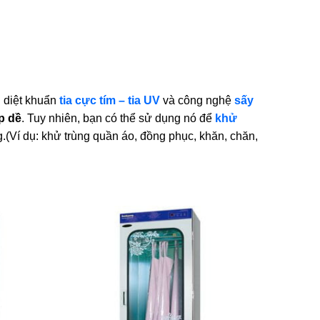
 diệt khuẩn
tia cực tím – tia UV
và công nghệ
sấy
p dề
. Tuy nhiên, bạn có thể sử dụng nó để
khử
g.(Ví dụ: khử trùng quần áo, đồng phục, khăn, chăn,