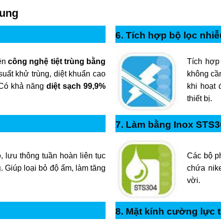
yung
6. Tích hợp bộ lọc nhiễ
rên
công nghệ tiệt trùng bằng
Tích hợp
suất khử trùng, diệt khuẩn cao
không cần
. Có khả năng
diệt sạch 99,9%
khi hoạt 
thiết bị.
7. Làm bằng Inox STS3
Các bộ p
 lưu thông tuần hoàn liên tục
chứa nike
g
. Giúp loại bỏ độ ẩm, làm tăng
vời.
8. Mặt kính cường lực 