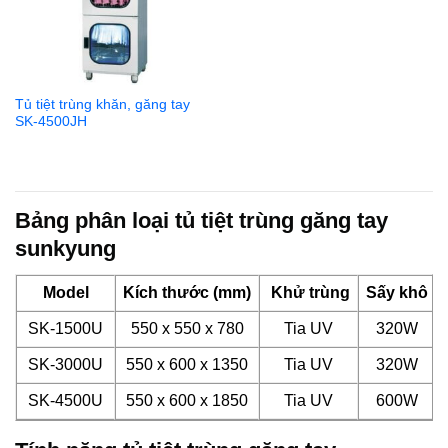
Tủ tiệt trùng khăn, găng tay
SK-4500JH
Bảng phân loại tủ tiệt trùng găng tay
sunkyung
Model
Kích thước (mm)
Khử trùng
Sấy khô
SK-1500U
550 x 550 x 780
Tia UV
320W
SK-3000U
550 x 600 x 1350
Tia UV
320W
SK-4500U
550 x 600 x 1850
Tia UV
600W
SK-3000JH
550 x 600 x 1350
Tia UV
600W