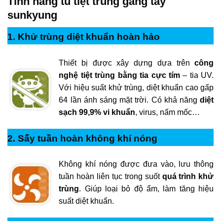
Tính năng tủ tiệt trùng găng tay
SK-4500JH
550 x 600 x 1850
Tia UV
600W
sunkyung
1. Khử trùng diệt khuẩn hoàn hảo
Thiết bị được xây dựng dựa trên
công
nghệ tiệt trùng bằng tia cực tím
– tia UV.
Với hiệu suất khử trùng, diệt khuẩn cao gấp
64 lần ánh sáng mặt trời. Có khả năng
diệt
sạch 99,9% vi khuẩn
, virus, nấm mốc…
2. Sấy tuần hoàn không khí nóng
Không khí nóng được đưa vào, lưu thông
tuần hoàn liên tục trong suốt
quá trình khử
trùng
. Giúp loại bỏ độ ẩm, làm tăng hiệu
suất diệt khuẩn.