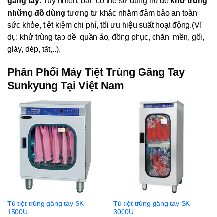
găng tay
. Tuy nhiên, bạn có thể sử dụng nó để
khử trùng
những đồ dùng
tương tự khác nhằm đảm bảo an toàn
sức khỏe, tiệt kiệm chi phí, tối ưu hiệu suất hoạt động.(Ví
dụ: khử trùng tạp dề, quần áo, đồng phục, chăn, mền, gối,
giày, dép, tất,..).
Phân Phối Máy Tiệt Trùng Găng Tay
Sunkyung Tại Việt Nam
Tủ tiệt trùng găng tay SK-
Tủ tiệt trùng găng tay SK-
1500U
3000U