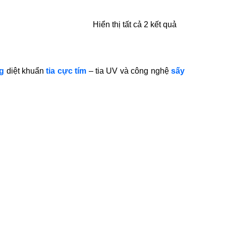
Hiển thị tất cả 2 kết quả
g
diệt khuẩn
tia cực tím
– tia UV và công nghệ
sấy