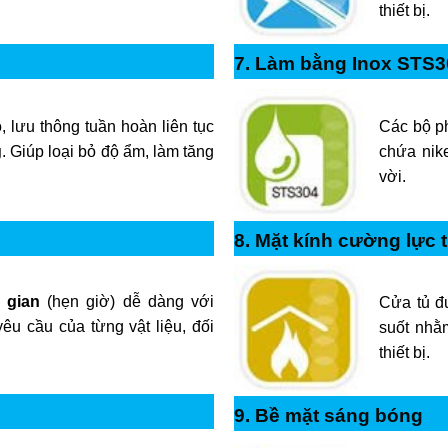
thiết bị.
7. Làm bằng Inox STS3
Các bộ p
 lưu thông tuần hoàn liên tục
chứa nike
g
. Giúp loại bỏ độ ẩm, làm tăng
vời.
8. Mặt kính cường lực 
 gian
(hẹn giờ) dễ dàng với
Cửa tủ đư
êu cầu của từng vật liệu, đối
suốt nhằm
thiết bị.
9. Bề mặt sáng bóng