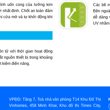
 tính uốn cong của lưỡng kim
Các bề m
i nhất định. Chốt an toàn đảm
Bên ngoài
hi cửa mở và tự khởi động khi
dễ dàng 
UV nhằm n
n tử với thời gian hoạt động
ắt nguồn thiết bị trong khoảng
ết kiệm điện năng.
VPĐD: Tầng 7, Toà nhà văn phòng T14 Khu Đô Thị
Vinhomes, 458 Minh Khai, Khu đô thị Times City,