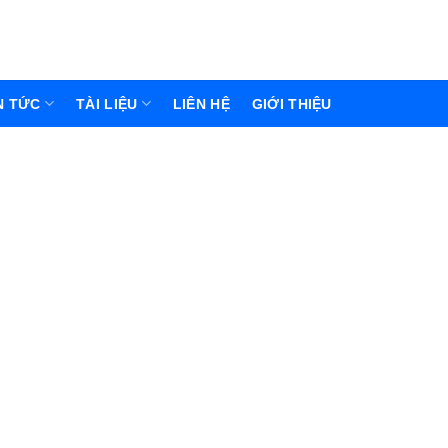
N TỨC
TÀI LIỆU
LIÊN HỆ
GIỚI THIỆU