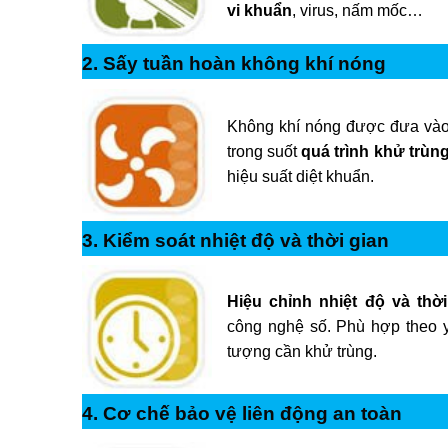
vi khuẩn
, virus, nấm mốc…
2. Sấy tuần hoàn không khí nóng
Không khí nóng được đưa vào,
trong suốt
quá trình khử trùn
hiệu suất diệt khuẩn.
3. Kiểm soát nhiệt độ và thời gian
Hiệu chỉnh nhiệt độ và thời
công nghệ số. Phù hợp theo y
tượng cần khử trùng.
4. Cơ chế bảo vệ liên động an toàn