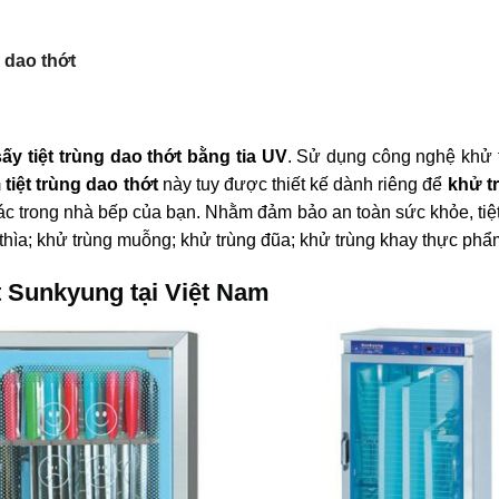
 dao thớt
sấy tiệt trùng dao thớt bằng tia UV
. Sử dụng công nghệ khử 
m
tiệt trùng dao thớt
này tuy được thiết kế dành riêng để
khử t
c trong nhà bếp của bạn. Nhằm đảm bảo an toàn sức khỏe, tiệt k
g thìa; khử trùng muỗng; khử trùng đũa; khử trùng khay thực phẩm
ớt Sunkyung tại Việt Nam