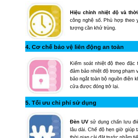
Hiệu chỉnh nhiệt độ và thời
công nghệ số. Phù hợp theo y
tượng cần khử trùng.
4. Cơ chế bảo vệ liên động an toàn
Kiểm soát nhiệt độ theo đặc
đảm bảo nhiệt độ trong phạm v
bảo ngắt toàn bộ nguồn điện k
cửa được đóng trở lại.
5. Tối ưu chi phí sử dụng
Đèn UV
sử dụng chấn lưu điệ
lâu dài. Chế độ hẹn giờ giúp t
thời gian cài đặt trước nhằm ti