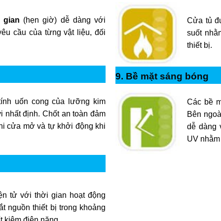
 gian
(hẹn giờ) dễ dàng với
Cửa tủ đư
êu cầu của từng vật liệu, đối
suốt nhằm
thiết bị.
9. Bề mặt sáng bóng
 tính uốn cong của lưỡng kim
Các bề m
i nhất định. Chốt an toàn đảm
Bên ngoài
hi cửa mở và tự khởi động khi
dễ dàng 
UV nhằm n
n tử với thời gian hoạt động
ắt nguồn thiết bị trong khoảng
ết kiệm điện năng.