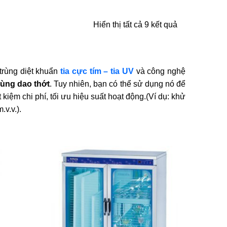
Hiển thị tất cả 9 kết quả
trùng diệt khuẩn
tia cực tím – tia UV
và công nghệ
rùng dao thớt
. Tuy nhiên, bạn có thể sử dụng nó để
iệm chi phí, tối ưu hiệu suất hoạt động.(Ví dụ: khử
.v.v.).