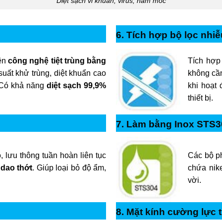
Diệt sạch vi khuẩn, virus, nấm mốc
6. Tích hợp bộ lọc nhiễ
rên
công nghệ tiệt trùng bằng
Tích hợp
suất khử trùng, diệt khuẩn cao
không cần
. Có khả năng
diệt sạch 99,9%
khi hoạt 
thiết bị.
7. Làm bằng Inox STS3
Các bộ p
 lưu thông tuần hoàn liên tục
chứa nike
 dao thớt
. Giúp loại bỏ độ ẩm,
vời.
8. Mặt kính cường lực 