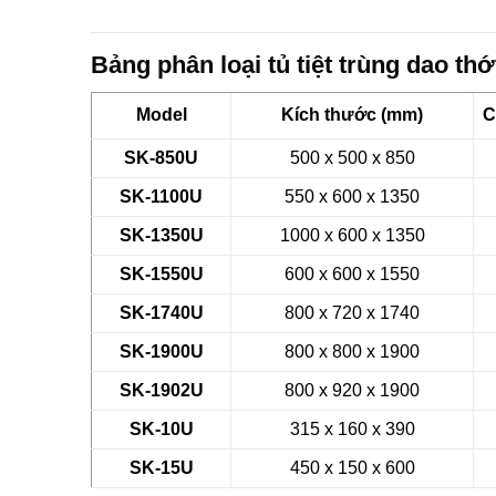
Bảng phân loại tủ tiệt trùng dao th
Model
Kích thước (mm)
C
SK-850
U
500 x 500 x 850
SK-
1100
U
550 x 600 x 1350
SK-
1350
U
1000 x 600 x 1350
SK-
1550
U
600 x 600 x 1550
SK-
1740
U
800 x 720 x 1740
SK-
1900
U
800 x 800 x 1900
SK-
1902
U
800 x 920 x 1900
SK-
10
U
315 x 160 x 390
SK-
15
U
450 x 150 x 600