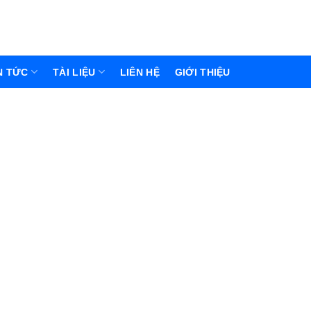
N TỨC
TÀI LIỆU
LIÊN HỆ
GIỚI THIỆU