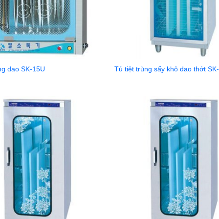
ùng dao SK-15U
Tủ tiệt trùng sấy khô dao thớt S