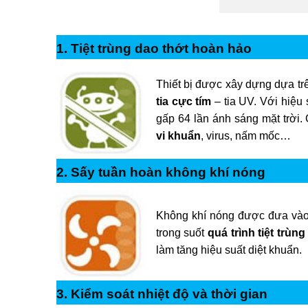
1. Tiệt trùng dao thớt hoàn hảo
Thiết bị được xây dựng dựa t
tia cực tím
– tia UV. Với hiệu 
gấp 64 lần ánh sáng mặt trời
vi khuẩn
, virus, nấm mốc…
2. Sấy tuần hoàn không khí nóng
Không khí nóng được đưa vào,
trong suốt
quá trình tiệt trùng
làm tăng hiệu suất diệt khuẩn.
3. Kiểm soát nhiệt độ và thời gian