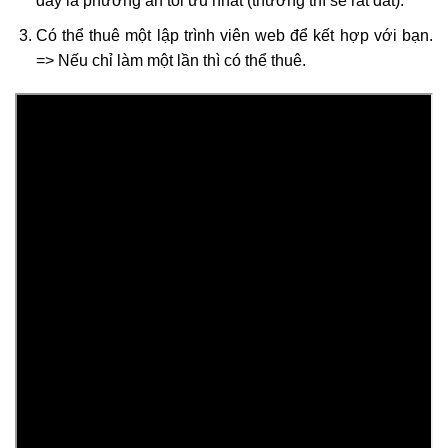
đây là phương án tối ưu nhất (thường thì sẽ rất đắt).
Có thể thuê một lập trình viên web để kết hợp với bạn.
=> Nếu chỉ làm một lần thì có thể thuê.