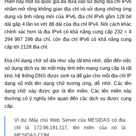
Hiện nay một số quốc gia đã đưa vào sử dụng địa chỉ IPv6
nhằm mở rộng không gian địa chỉ và sử dụng những ứng
dụng và tính năng mới của IPv6, địa chỉ IPv6 gồm 128 bit
dài gấp 4 lần so với độ dài của địa chỉ IPv4. Nói cách khác
chính xác hơn là địa IPv4 có khả nǎng cung cấp 232 = 4
294 967 296 địa chỉ, còn địa chỉ IPv6 có khả nǎng cung
cấp tới 2128 địa chỉ.
Địa chỉ dạng chữ số dài như vậy rất khó nhớ, dẫn đến việc
sử dụng dịch vụ do một máy tính trên mạng cung cấp là rất
khó, hệ thống DNS được sinh ra để gán cho mỗi địa chỉ IP
dạng số một tên dạng chữ tương ứng, dễ nhớ. Các tên
dạng chữ này được gọi là tên miền. Các tên miền này
thường có ý nghĩa liên quan đến các dịch vụ được cung
cấp.
Ví dụ: Máy chủ Web Server của MESIDAS có địa
chỉ là 172.96.191.117, tên miền của nó là
MESIDAS.COM