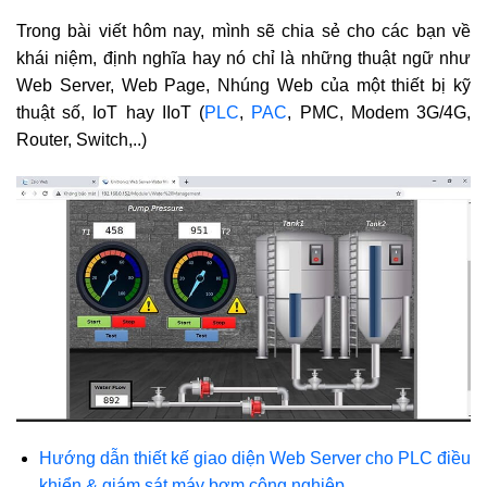
Trong bài viết hôm nay, mình sẽ chia sẻ cho các bạn về
khái niệm, định nghĩa hay nó chỉ là những thuật ngữ như
Web Server, Web Page, Nhúng Web của một thiết bị kỹ
thuật số, IoT hay IIoT (
PLC
,
PAC
, PMC, Modem 3G/4G,
Router, Switch,..)
Hướng dẫn thiết kế giao diện Web Server cho PLC điều
khiển & giám sát máy bơm công nghiệp