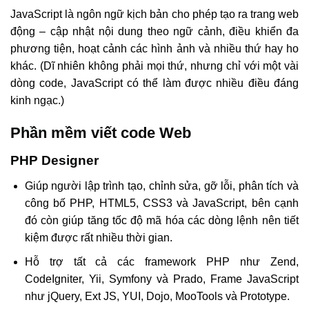
JavaScript là ngôn ngữ kịch bản cho phép tạo ra trang web
động – cập nhật nội dung theo ngữ cảnh, điều khiển đa
phương tiện, hoạt cảnh các hình ảnh và nhiều thứ hay ho
khác. (Dĩ nhiên không phải mọi thứ, nhưng chỉ với một vài
dòng code, JavaScript có thể làm được nhiều điều đáng
kinh ngạc.)
Phần mềm viết code Web
PHP Designer
Giúp người lập trình tạo, chỉnh sửa, gỡ lỗi, phân tích và
công bố PHP, HTML5, CSS3 và JavaScript, bên cạnh
đó còn giúp tăng tốc độ mã hóa các dòng lệnh nên tiết
kiệm được rất nhiều thời gian.
Hỗ trợ tất cả các framework PHP như Zend,
CodeIgniter, Yii, Symfony và Prado, Frame JavaScript
như jQuery, Ext JS, YUI, Dojo, MooTools và Prototype.