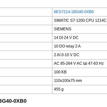
6ES7214-1BG40-0XB0
SIMATIC S7-1200 CPU 1214C 
SIEMENS
14 DI 24 V DC
10 DO relay 2 A
2 AI 0-10 V DC
AC 85-264 V AC tại 47-63 Hz
100 KB
110x100x75 mm
455 g
1BG40-0XB0