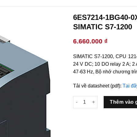
6ES7214-1BG40-0
SIMATIC S7-1200
6.660.000
₫
SIMATIC S7-1200, CPU 1214C
24 V DC; 10 DO relay 2 A; 2
47-63 Hz, Bộ nhớ chương trìn
Tải về datasheet (pdf):
Tại đâ
6ES7214-1BG40-0XB0 CPU 1214
Thêm vào 