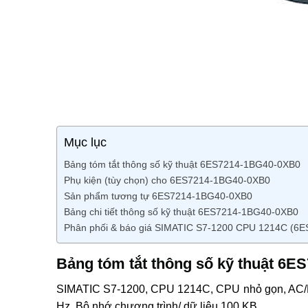
Mục lục
Bảng tóm tắt thông số kỹ thuật 6ES7214-1BG40-0XB0
Phụ kiện (tùy chọn) cho 6ES7214-1BG40-0XB0
Sản phẩm tương tự 6ES7214-1BG40-0XB0
Bảng chi tiết thông số kỹ thuật 6ES7214-1BG40-0XB0
Phân phối & báo giá SIMATIC S7-1200 CPU 1214C (6
Bảng tóm tắt thông số kỹ thuật 6
SIMATIC S7-1200, CPU 1214C, CPU nhỏ gọn, AC/DC/r
Hz, Bộ nhớ chương trình/ dữ liệu 100 KB