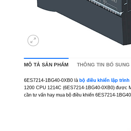
MÔ TẢ SẢN PHẨM
THÔNG TIN BỔ SUNG
6ES7214-1BG40-0XB0 là
bộ điều khiển lập trình
1200 CPU 1214C (6ES7214-1BG40-0XB0) được MESI
cần tư vấn hay mua bộ điều khiển 6ES7214-1BG40