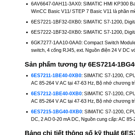
6AV6647-0AH11-3AX0: SIMATIC HMI KP300 Basic
WinCC Basic V11/ STEP 7 Basic V11 là phần m
6ES7221-1BF32-0XB0: SIMATIC S7-1200, Digital
6ES7222-1BF32-0XB0: SIMATIC S7-1200, Digital 
6GK7277-1AA10-0AA0: Compact Switch Module CS
switch, 4 cổng RJ45, ext. Nguồn điện 24 V DC 
Sản phẩm tương tự 6ES7214-1BG4
6ES7211-1BE40-0XB0
: SIMATIC S7-1200, CPU 
AC 85-264 V AC tại 47-63 Hz, Bộ nhớ chương trì
6ES7212-1BE40-0XB0
: SIMATIC S7-1200, CPU 
AC 85-264 V AC tại 47-63 Hz, Bộ nhớ chương trì
6ES7215-1BG40-0XB0
: SIMATIC S7-1200, CPU
DC, 2 AO 0-20 mA DC, Nguồn cung cấp: AC 85-26
Bảng chi tiết thông số kỹ thuật 6