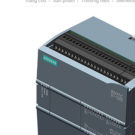
Trang chủ
/
Sản phẩm
/
Thương hiệu
/
Siemens