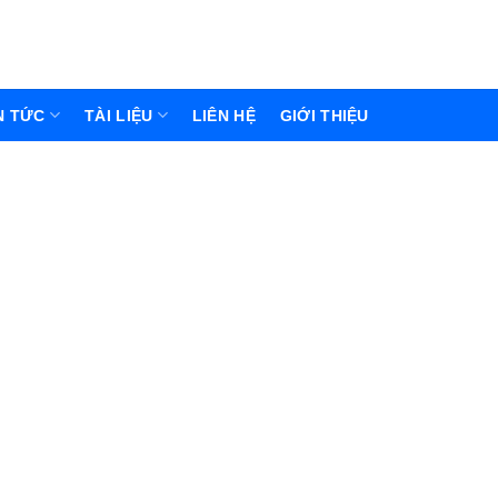
N TỨC
TÀI LIỆU
LIÊN HỆ
GIỚI THIỆU