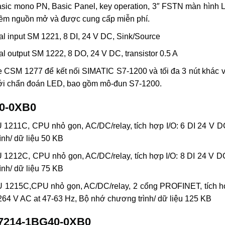
 mono PN, Basic Panel, key operation, 3″ FSTN màn hình LC
ềm nguồn mở và được cung cấp miễn phí.
 input SM 1221, 8 DI, 24 V DC, Sink/Source
output SM 1222, 8 DO, 24 V DC, transistor 0.5 A
M 1277 để kết nối SIMATIC S7-1200 và tối đa 3 nút khác vớ
với chẩn đoán LED, bao gồm mô-đun S7-1200.
0-0XB0
1211C, CPU nhỏ gọn, AC/DC/relay, tích hợp I/O: 6 DI 24 V DC
nh/ dữ liệu 50 KB
1212C, CPU nhỏ gọn, AC/DC/relay, tích hợp I/O: 8 DI 24 V DC
nh/ dữ liệu 75 KB
 1215C,CPU nhỏ gọn, AC/DC/relay, 2 cổng PROFINET, tích hợp 
4 V AC at 47-63 Hz, Bộ nhớ chương trình/ dữ liệu 125 KB
ES7214-1BG40-0XB0