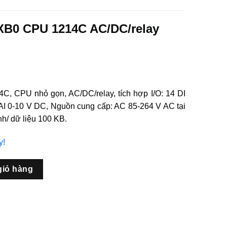
XB0 CPU 1214C AC/DC/relay
, CPU nhỏ gọn, AC/DC/relay, tích hợp I/O: 14 DI
 AI 0-10 V DC, Nguồn cung cấp: AC 85-264 V AC tại
h/ dữ liệu 100 KB.
y!
C AC/DC/relay SIMATIC S7-1200 số lượng
giỏ hàng