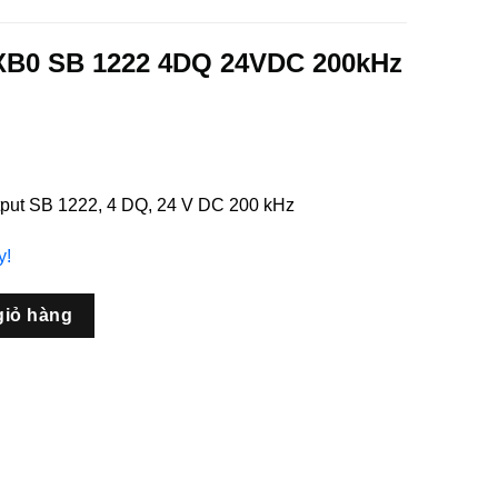
XB0 SB 1222 4DQ 24VDC 200kHz
tput SB 1222, 4 DQ, 24 V DC 200 kHz
y!
4DQ 24VDC 200kHz SIMATIC S7-1200 số lượng
giỏ hàng