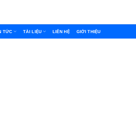
N TỨC
TÀI LIỆU
LIÊN HỆ
GIỚI THIỆU