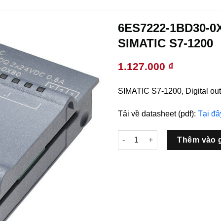
6ES7222-1BD30-0
SIMATIC S7-1200
1.127.000
₫
SIMATIC S7-1200, Digital ou
Tải về datasheet (pdf):
Tại đâ
6ES7222-1BD30-0XB0 SB 1222 
Thêm vào 