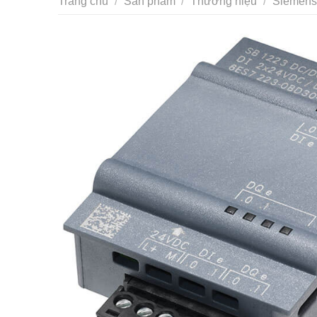
Trang chủ
/
Sản phẩm
/
Thương hiệu
/
Siemens