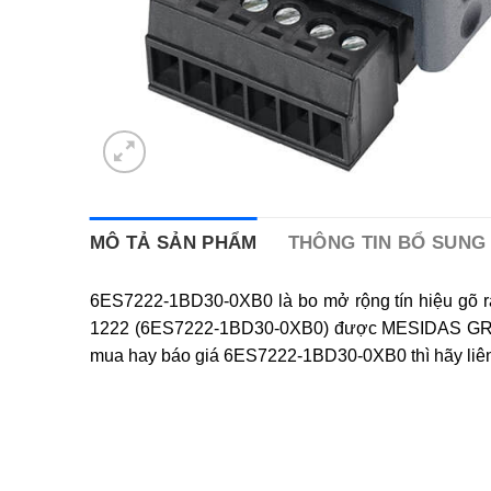
MÔ TẢ SẢN PHẨM
THÔNG TIN BỔ SUNG
6ES7222-1BD30-0XB0 là bo mở rộng tín hiệu gõ 
1222 (6ES7222-1BD30-0XB0) được MESIDAS GROUP p
mua hay báo giá 6ES7222-1BD30-0XB0 thì hãy liê