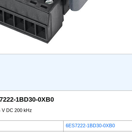
ES7222-1BD30-0XB0
24 V DC 200 kHz
6ES7222-1BD30-0XB0