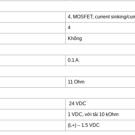
4, MOSFET, current sinking/cur
4
Không
0.1 A
11 Ohm
24 VDC
1 VDC, với tải 10 kOhm
(L+) – 1.5 VDC