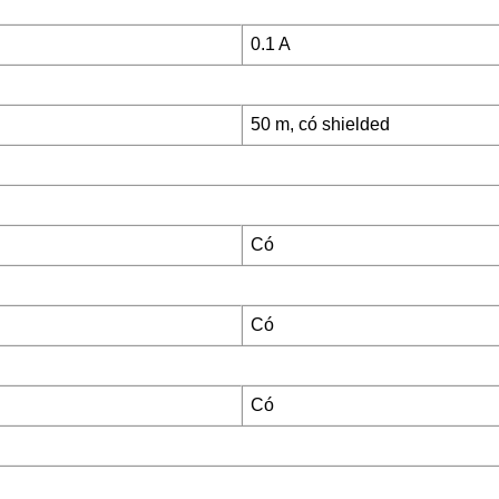
0.1 A
50 m, có shielded
Có
Có
Có