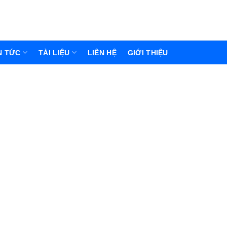
N TỨC
TÀI LIỆU
LIÊN HỆ
GIỚI THIỆU