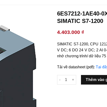
6ES7212-1AE40-0
SIMATIC S7-1200
4.403.000
₫
SIMATIC S7-1200, CPU 1212C
V DC; 6 DO 24 V DC; 2 AI 0
nhớ chương trình/ dữ liệu 75
Tải về datasheet (pdf):
Tại đâ
6ES7212-1AE40-0XB0 CPU 121
Thêm vào 