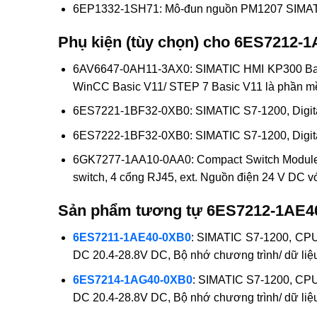
6EP1332-1SH71: Mô-đun nguồn PM1207 SIMATIC 
Phụ kiện (tùy chọn) cho 6ES7212-
6AV6647-0AH11-3AX0: SIMATIC HMI KP300 Basic
WinCC Basic V11/ STEP 7 Basic V11 là phần m
6ES7221-1BF32-0XB0: SIMATIC S7-1200, Digital
6ES7222-1BF32-0XB0: SIMATIC S7-1200, Digital 
6GK7277-1AA10-0AA0: Compact Switch Module CS
switch, 4 cổng RJ45, ext. Nguồn điện 24 V DC 
Sản phẩm tương tự 6ES7212-1AE4
6ES7211-1AE40-0XB0
: SIMATIC S7-1200, CPU
DC 20.4-28.8V DC, Bộ nhớ chương trình/ dữ liệ
6ES7214-1AG40-0XB0
: SIMATIC S7-1200, CPU
DC 20.4-28.8V DC, Bộ nhớ chương trình/ dữ liệ