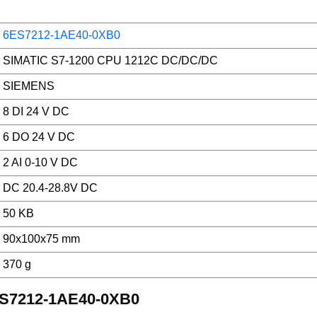
6ES7212-1AE40-0XB0
SIMATIC S7-1200 CPU 1212C DC/DC/DC
SIEMENS
8 DI 24 V DC
6 DO 24 V DC
2 AI 0-10 V DC
DC 20.4-28.8V DC
50 KB
90x100x75 mm
370 g
6ES7212-1AE40-0XB0