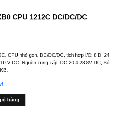
XB0 CPU 1212C DC/DC/DC
, CPU nhỏ gọn, DC/DC/DC, tích hợp I/O: 8 DI 24
-10 V DC, Nguồn cung cấp: DC 20.4-28.8V DC, Bộ
 KB.
y!
2C DC/DC/DC SIMATIC S7-1200 số lượng
giỏ hàng