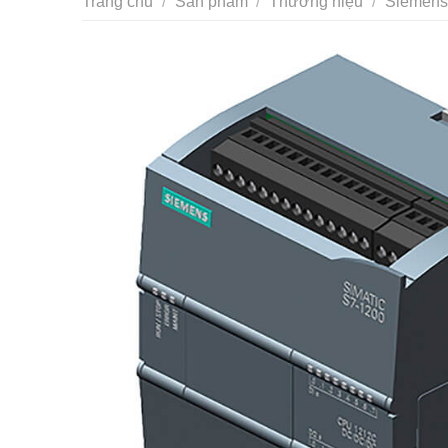
Trang chủ
/
Sản phẩm
/
Thương hiệu
/
Siemens