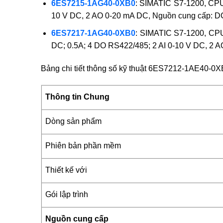
6ES7215-1AG40-0XB0
: SIMATIC S7-1200, CPU
10 V DC, 2 AO 0-20 mA DC, Nguồn cung cấp: DC
6ES7217-1AG40-0XB0
: SIMATIC S7-1200, CPU
DC; 0.5A; 4 DO RS422/485; 2 AI 0-10 V DC, 2 A
Bảng chi tiết thông số kỹ thuật 6ES7212-1AE40-0
Thông tin Chung
Dòng sản phẩm
Phiên bản phần mềm
Thiết kế với
Gói lập trình
Nguồn cung cấp