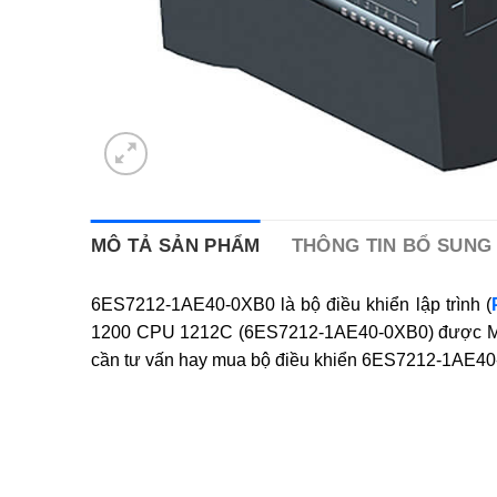
MÔ TẢ SẢN PHẨM
THÔNG TIN BỔ SUNG
6ES7212-1AE40-0XB0 là bộ điều khiển lập trình (
1200 CPU 1212C (6ES7212-1AE40-0XB0) được MESI
cần tư vấn hay mua bộ điều khiển 6ES7212-1AE40-