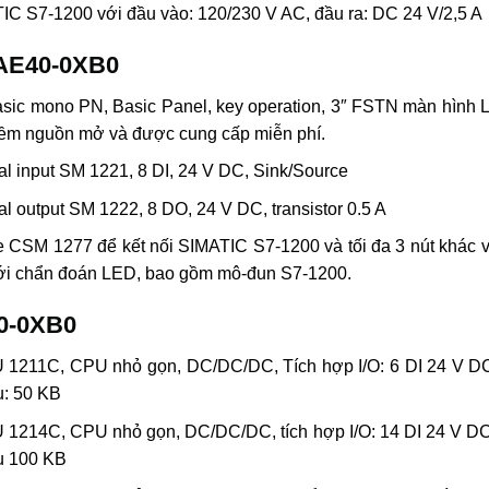
S7-1200 với đầu vào: 120/230 V AC, đầu ra: DC 24 V/2,5 A
1AE40-0XB0
 mono PN, Basic Panel, key operation, 3″ FSTN màn hình LC
ềm nguồn mở và được cung cấp miễn phí.
 input SM 1221, 8 DI, 24 V DC, Sink/Source
output SM 1222, 8 DO, 24 V DC, transistor 0.5 A
M 1277 để kết nối SIMATIC S7-1200 và tối đa 3 nút khác vớ
với chẩn đoán LED, bao gồm mô-đun S7-1200.
0-0XB0
 1211C, CPU nhỏ gọn, DC/DC/DC, Tích hợp I/O: 6 DI 24 V DC
u: 50 KB
 1214C, CPU nhỏ gọn, DC/DC/DC, tích hợp I/O: 14 DI 24 V DC
u 100 KB