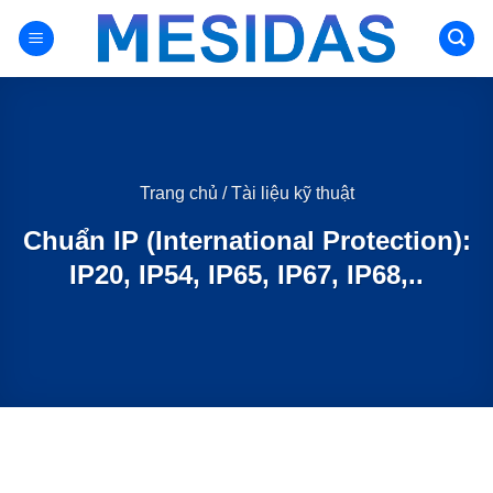
Chuyển
đến
nội
dung
Trang chủ
/
Tài liệu kỹ thuật
Chuẩn IP (International Protection):
IP20, IP54, IP65, IP67, IP68,..