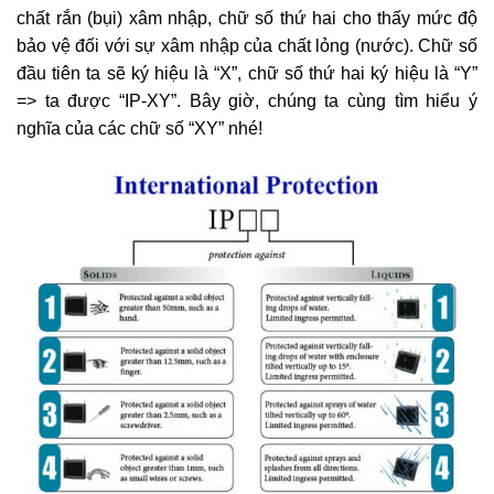
chất rắn (bụi) xâm nhập, chữ số thứ hai cho thấy mức độ
bảo vệ đối với sự xâm nhập của chất lỏng (nước). Chữ số
đầu tiên ta sẽ ký hiệu là “X”, chữ số thứ hai ký hiệu là “Y”
=> ta được “IP-XY”. Bây giờ, chúng ta cùng tìm hiểu ý
nghĩa của các chữ số “XY” nhé!