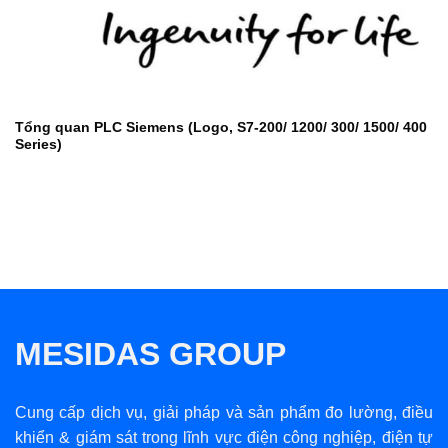
Tổng quan PLC Siemens (Logo, S7-200/ 1200/ 300/ 1500/ 400
Series)
MESIDAS GROUP
Cung cấp dịch vụ, giải pháp và sản phẩm đo lường, điều
khiển & giám sát trong lĩnh vực điện công nghiệp, điện tự