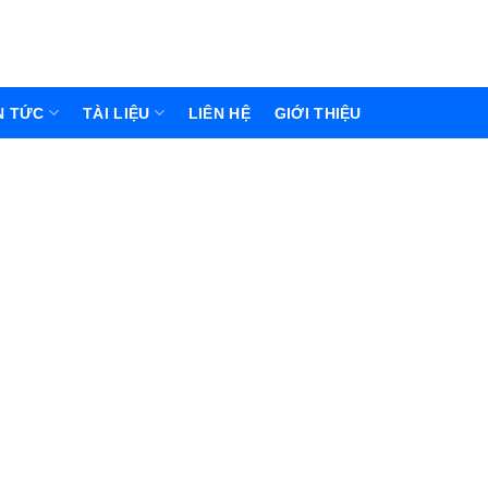
N TỨC
TÀI LIỆU
LIÊN HỆ
GIỚI THIỆU