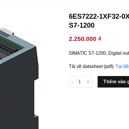
6ES7222-1XF32-0X
S7-1200
2.250.000
₫
SIMATIC S7-1200, Digital out
Tải về datasheet (pdf):
Tại đâ
6ES7222-1XF32-0XB0 SM 1222 
Thêm vào 