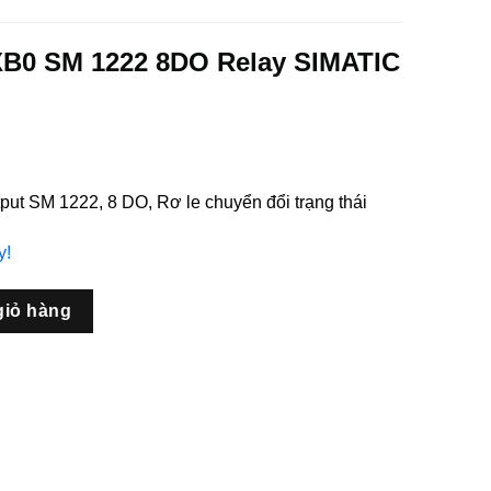
B0 SM 1222 8DO Relay SIMATIC
put SM 1222, 8 DO, Rơ le chuyển đổi trạng thái
y!
8DO Relay SIMATIC S7-1200 số lượng
giỏ hàng