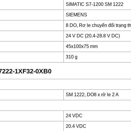
SIMATIC S7-1200 SM 1222
SIEMENS
8 DO, Rơ le chuyển đổi trạng th
24 V DC (20.4-28.8 V DC)
45x100x75 mm
310 g
ES7222-1XF32-0XB0
SM 1222, DO8 x rờ le 2 A
24 VDC
20.4 VDC