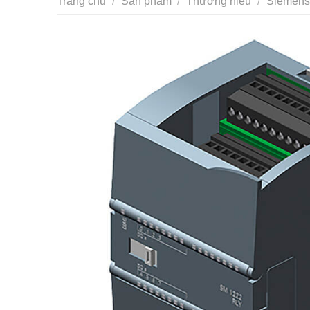
Trang chủ
/
Sản phẩm
/
Thương hiệu
/
Siemens