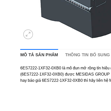
MÔ TẢ SẢN PHẨM
THÔNG TIN BỔ SUNG
6ES7222-1XF32-0XB0 là mô đun mở rộng tín hiệu 
(6ES7222-1XF32-0XB0) được MESIDAS GROUP phát t
hay báo giá 6ES7222-1XF32-0XB0 thì hãy liên hệ