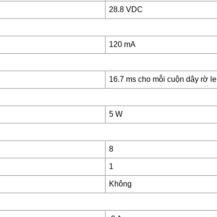
28.8 VDC
120 mA
16.7 ms cho mỗi cuộn dây rờ le
5 W
8
1
Không