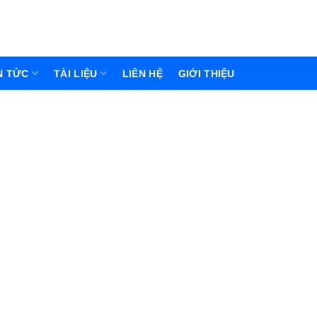
N TỨC
TÀI LIỆU
LIÊN HỆ
GIỚI THIỆU