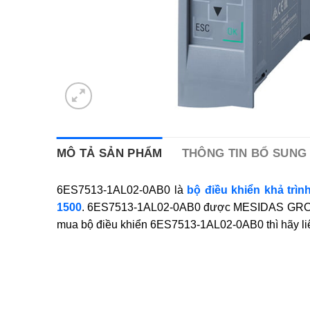
MÔ TẢ SẢN PHẨM
THÔNG TIN BỔ SUNG
6ES7513-1AL02-0AB0 là
bộ điều khiển khả trìn
1500
. 6ES7513-1AL02-0AB0 được MESIDAS GROUP ph
mua bộ điều khiển 6ES7513-1AL02-0AB0 thì hãy l