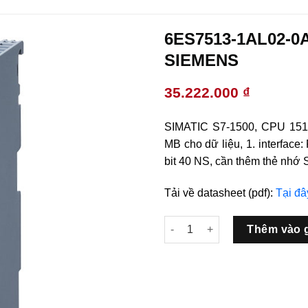
6ES7513-1AL02-0A
SIEMENS
35.222.000
₫
SIMATIC S7-1500, CPU 1513
MB cho dữ liệu, 1. interfac
bit 40 NS, cần thêm thẻ nhớ 
Tải về datasheet (pdf):
Tại đâ
6ES7513-1AL02-0AB0 CPU 151
Thêm vào 