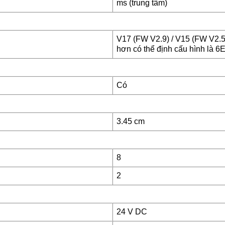
ms (trung tâm)
V17 (FW V2.9) / V15 (FW V2.5)
hơn có thể định cấu hình là
Có
3.45 cm
8
2
24 V DC