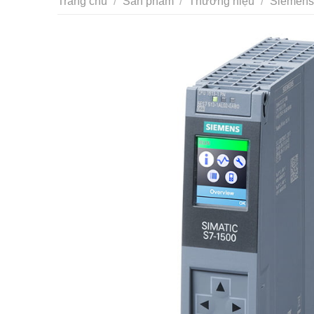
Trang chủ
/
Sản phẩm
/
Thương hiệu
/
Siemens