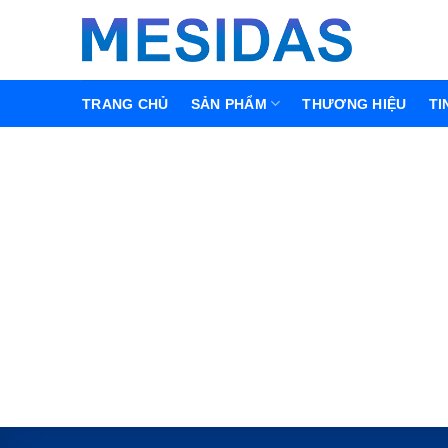
Chuyển
đến
nội
dung
TRANG CHỦ
SẢN PHẨM
THƯƠNG HIỆU
TI