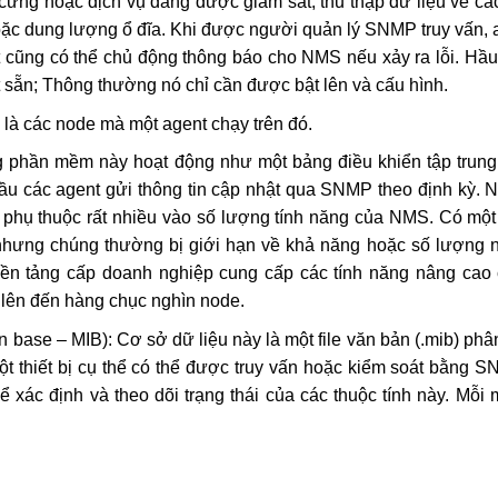
ứng hoặc dịch vụ đang được giám sát, thu thập dữ liệu về các
oặc dung lượng ổ đĩa. Khi được người quản lý SNMP truy vấn, 
ent cũng có thể chủ động thông báo cho NMS nếu xảy ra lỗi. Hầu
 sẵn; Thông thường nó chỉ cần được bật lên và cấu hình.
 là các node mà một agent chạy trên đó.
g phần mềm này hoạt động như một bảng điều khiển tập trun
cầu các agent gửi thông tin cập nhật qua SNMP theo định kỳ. 
 phụ thuộc rất nhiều vào số lượng tính năng của NMS. Có một 
hưng chúng thường bị giới hạn về khả năng hoặc số lượng 
nền tảng cấp doanh nghiệp cung cấp các tính năng nâng cao
 lên đến hàng chục nghìn node.
 base – MIB): Cơ sở dữ liệu này là một file văn bản (.mib) phân
ột thiết bị cụ thể có thể được truy vấn hoặc kiểm soát bằng 
 xác định và theo dõi trạng thái của các thuộc tính này. Mỗi