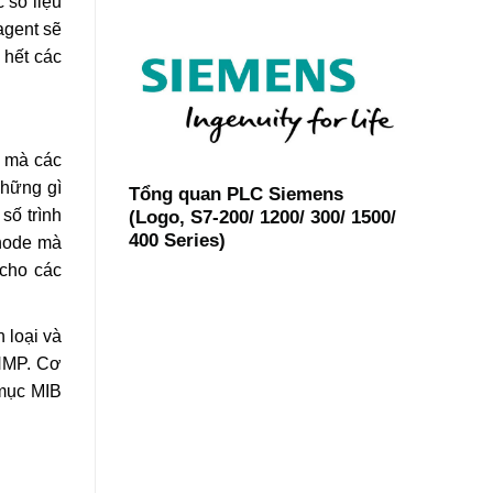
 số liệu
agent sẽ
 hết các
g mà các
Những gì
Tổng quan PLC Siemens
số trình
(Logo, S7-200/ 1200/ 300/ 1500/
400 Series)
node mà
 cho các
 loại và
SNMP. Cơ
 mục MIB