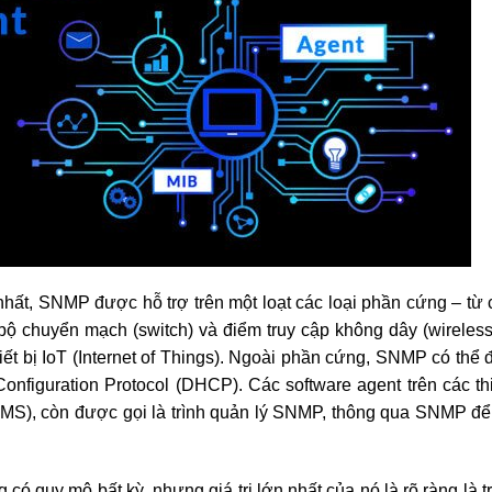
hất, SNMP được hỗ trợ trên một loạt các loại phần cứng – từ c
 bộ chuyển mạch (switch) và điểm truy cập không dây (wireles
iết bị IoT (Internet of Things). Ngoài phần cứng, SNMP có thể
nfiguration Protocol (DHCP). Các software agent trên các thi
(NMS), còn được gọi là trình quản lý SNMP, thông qua SNMP đ
 quy mô bất kỳ, nhưng giá trị lớn nhất của nó là rõ ràng là t