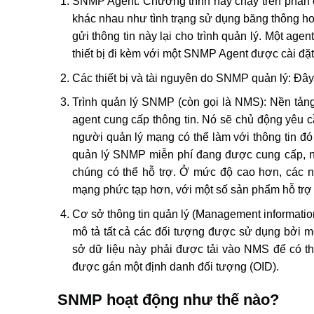
SNMP Agent: Chương trình này chạy trên phần c
khác nhau như tình trạng sử dụng băng thông h
gửi thông tin này lại cho trình quản lý. Một ag
thiết bị đi kèm với một SNMP Agent được cài đặt
Các thiết bị và tài nguyên do SNMP quản lý: Đây
Trình quản lý SNMP (còn gọi là NMS): Nền tản
agent cung cấp thông tin. Nó sẽ chủ động yêu 
người quản lý mạng có thể làm với thông tin đó
quản lý SNMP miễn phí đang được cung cấp, n
chúng có thể hỗ trợ. Ở mức độ cao hơn, các 
mạng phức tạp hơn, với một số sản phẩm hỗ trợ
Cơ sở thông tin quản lý (Management information
mô tả tất cả các đối tượng được sử dụng bởi m
sở dữ liệu này phải được tải vào NMS để có thể
được gán một định danh đối tượng (OID).
SNMP hoạt động như thế nào?