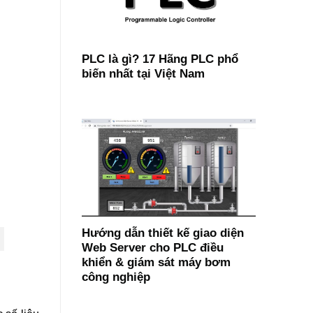
PLC là gì? 17 Hãng PLC phổ
biến nhất tại Việt Nam
Hướng dẫn thiết kế giao diện
Web Server cho PLC điều
khiển & giám sát máy bơm
công nghiệp