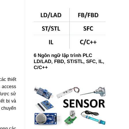
6 Ngôn ngữ lập trình PLC
LD/LAD, FBD, ST/STL, SFC, IL,
C/C++
ác thiết
s access
 được sử
ết bị và
ể chuyển
rong các