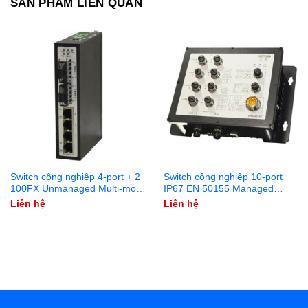
SẢN PHẨM LIÊN QUAN
Switch công nghiệp 4-port + 2
Switch công nghiệp 10-port
100FX Unmanaged Multi-mode
IP67 EN 50155 Managed
HUE-421SEN
WMG-821EP
Liên hệ
Liên hệ