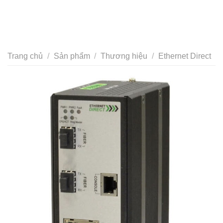
Trang chủ
/
Sản phẩm
/
Thương hiệu
/
Ethernet Direct