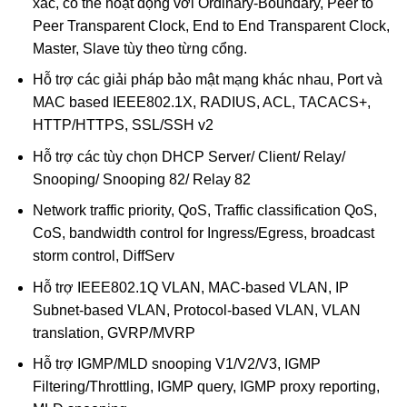
xác, có thể hoạt động với Ordinary-Boundary, Peer to
Peer Transparent Clock, End to End Transparent Clock,
Master, Slave tùy theo từng cổng.
Hỗ trợ các giải pháp bảo mật mạng khác nhau, Port và
MAC based IEEE802.1X, RADIUS, ACL, TACACS+,
HTTP/HTTPS, SSL/SSH v2
Hỗ trợ các tùy chọn DHCP Server/ Client/ Relay/
Snooping/ Snooping 82/ Relay 82
Network traffic priority, QoS, Traffic classification QoS,
CoS, bandwidth control for Ingress/Egress, broadcast
storm control, DiffServ
Hỗ trợ IEEE802.1Q VLAN, MAC-based VLAN, IP
Subnet-based VLAN, Protocol-based VLAN, VLAN
translation, GVRP/MVRP
Hỗ trợ IGMP/MLD snooping V1/V2/V3, IGMP
Filtering/Throttling, IGMP query, IGMP proxy reporting,