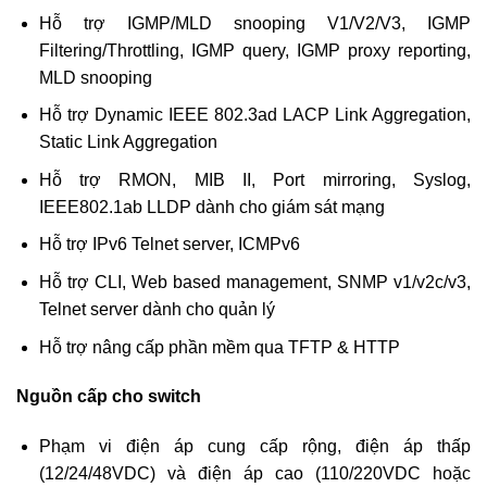
Hỗ trợ IGMP/MLD snooping V1/V2/V3, IGMP
Filtering/Throttling, IGMP query, IGMP proxy reporting,
MLD snooping
Hỗ trợ Dynamic IEEE 802.3ad LACP Link Aggregation,
Static Link Aggregation
Hỗ trợ RMON, MIB II, Port mirroring, Syslog,
IEEE802.1ab LLDP dành cho giám sát mạng
Hỗ trợ IPv6 Telnet server, ICMPv6
Hỗ trợ CLI, Web based management, SNMP v1/v2c/v3,
Telnet server dành cho quản lý
Hỗ trợ nâng cấp phần mềm qua TFTP & HTTP
Nguồn cấp cho switch
Phạm vi điện áp cung cấp rộng, điện áp thấp
(12/24/48VDC) và điện áp cao (110/220VDC hoặc