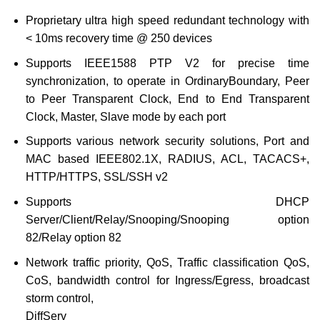
Proprietary ultra high speed redundant technology with
< 10ms recovery time @ 250 devices
Supports IEEE1588 PTP V2 for precise time
synchronization, to operate in OrdinaryBoundary, Peer
to Peer Transparent Clock, End to End Transparent
Clock, Master, Slave mode by each port
Supports various network security solutions, Port and
MAC based IEEE802.1X, RADIUS, ACL, TACACS+,
HTTP/HTTPS, SSL/SSH v2
Supports DHCP
Server/Client/Relay/Snooping/Snooping option
82/Relay option 82
Network traffic priority, QoS, Traffic classification QoS,
CoS, bandwidth control for Ingress/Egress, broadcast
storm control,
DiffServ