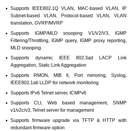
Supports IEEE802.1Q VLAN, MAC-based VLAN, IP
Subnet-based VLAN, Protocol-based VLAN, VLAN
translation, GVRP/MVRP
Supports IGMP/MLD snooping V1/V2/V3, IGMP
Filtering/Throttling, IGMP query, IGMP proxy reporting,
MLD snooping
Supports dynamic IEEE 802.3ad LACP Link
Aggregation, Static Link Aggregation
Supports RMON, MIB II, Port mirroring, Syslog,
IEEE802.1ab LLDP for network monitoring
Supports IPv6 Telnet server, ICMPv6
Supports CLI, Web based management, SNMP
v1/v2c/v3, Telnet server for management
Supports firmware upgrade via TFTP & HTTP with
redundant firmware option