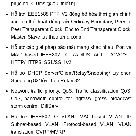
phục hồi <10ms @250 thiết bị
Hỗ trợ IEEE1588 PTP V2 đồng bộ hóa thời gian chính
xác, có thể hoạt động với Ordinary-Boundary, Peer to
Peer Transparent Clock, End to End Transparent Clock,
Master, Slave tùy theo từng cổng.
Hỗ trợ các giải pháp bảo mật mạng khác nhau, Port và
MAC based IEEE802.1X, RADIUS, ACL, TACACS+,
HTTP/HTTPS, SSL/SSH v2
Hỗ trợ DHCP Server/Client/Relay/Snooping/ tùy chọn
Snooping 82/ tùy chọn Relay 82
Network traffic priority, QoS, Traffic classification QoS,
CoS, bandwidth control for Ingress/Egress, broadcast
storm control, DiffServ
Hỗ trợ IEEE802.1Q VLAN, MAC-based VLAN, IP
Subnet-based VLAN, Protocol-based VLAN, VLAN
translation, GVRP/MVRP