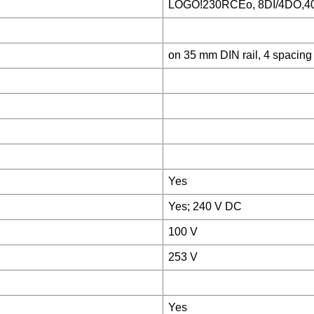
LOGO!230RCEo, 8DI/4DO,40
on 35 mm DIN rail, 4 spacing
Yes
Yes; 240 V DC
100 V
253 V
Yes