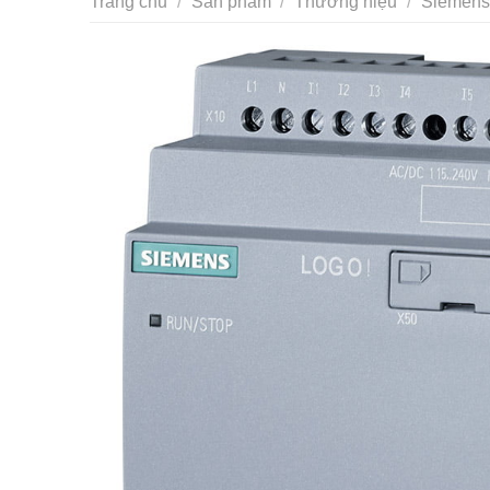
Trang chủ
/
Sản phẩm
/
Thương hiệu
/
Siemens