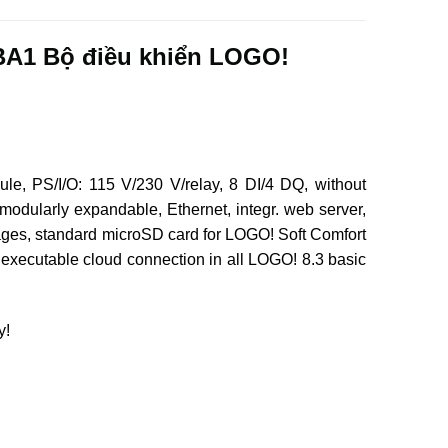
BA1 Bộ điều khiển LOGO!
e, PS/I/O: 115 V/230 V/relay, 8 DI/4 DQ, without
modularly expandable, Ethernet, integr. web server,
ages, standard microSD card for LOGO! Soft Comfort
s executable cloud connection in all LOGO! 8.3 basic
y!