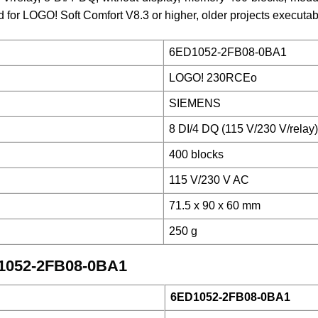
for LOGO! Soft Comfort V8.3 or higher, older projects executabl
6ED1052-2FB08-0BA1
LOGO! 230RCEo
SIEMENS
8 DI/4 DQ (115 V/230 V/relay)
400 blocks
115 V/230 V AC
71.5 x 90 x 60 mm
250 g
ED1052-2FB08-0BA1
6ED1052-2FB08-0BA1