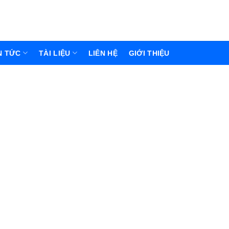
N TỨC
TÀI LIỆU
LIÊN HỆ
GIỚI THIỆU