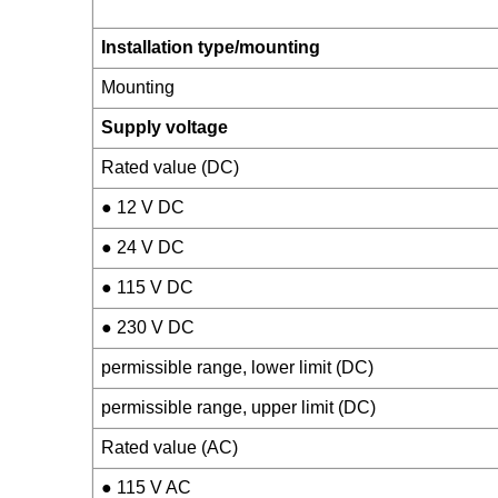
Installation type/mounting
Mounting
Supply voltage
Rated value (DC)
● 12 V DC
● 24 V DC
● 115 V DC
● 230 V DC
permissible range, lower limit (DC)
permissible range, upper limit (DC)
Rated value (AC)
● 115 V AC