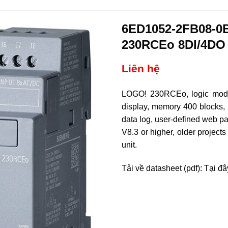
6ED1052-2FB08-0
230RCEo 8DI/4DO
Liên hệ
LOGO! 230RCEo, logic modul
display, memory 400 blocks, 
data log, user-defined web p
V8.3 or higher, older project
unit.
Tải về datasheet (pdf): Tại đâ