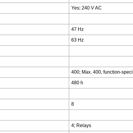
Yes; 240 V AC
47 Hz
63 Hz
400; Max. 400, function-speci
480 h
8
4; Relays