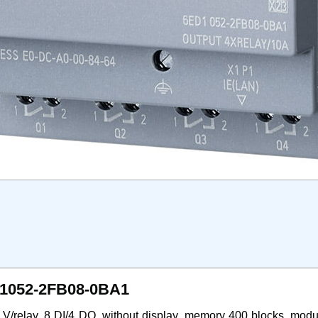
ED1052-2FB08-0BA1
relay, 8 DI/4 DQ, without display, memory 400 blocks, modula