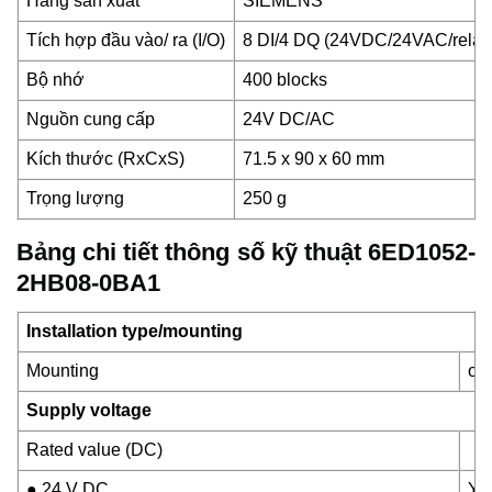
Hãng sản xuất
SIEMENS
Tích hợp đầu vào/ ra (I/O)
8 DI/4 DQ (24VDC/24VAC/relay
Bộ nhớ
400 blocks
Nguồn cung cấp
24V DC/AC
Kích thước (RxCxS)
71.5 x 90 x 60 mm
Trọng lượng
250 g
Bảng chi tiết thông số kỹ thuật 6ED1052-
2HB08-0BA1
Installation type/mounting
Mounting
on 
Supply voltage
Rated value (DC)
● 24 V DC
Ye