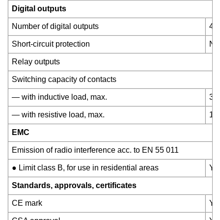
Digital outputs
Number of digital outputs
4;
Short-circuit protection
No;
Relay outputs
Switching capacity of contacts
— with inductive load, max.
3 
— with resistive load, max.
10
EMC
Emission of radio interference acc. to EN 55 011
● Limit class B, for use in residential areas
Ye
Standards, approvals, certificates
CE mark
Ye