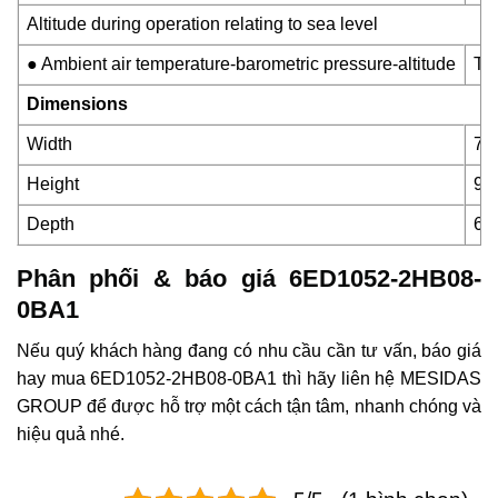
Altitude during operation relating to sea level
● Ambient air temperature-barometric pressure-altitude
Tm
Dimensions
Width
71
Height
90
Depth
60
Phân phối & báo giá 6ED1052-2HB08-
0BA1
Nếu quý khách hàng đang có nhu cầu cần tư vấn, báo giá
hay mua 6ED1052-2HB08-0BA1 thì hãy liên hệ MESIDAS
GROUP để được hỗ trợ một cách tận tâm, nhanh chóng và
hiệu quả nhé.