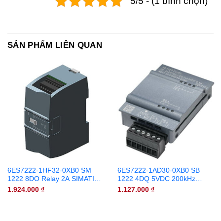
5/5 - (1 bình chọn)
SẢN PHẨM LIÊN QUAN
6ES7222-1HF32-0XB0 SM
6ES7222-1AD30-0XB0 SB
1222 8DO Relay 2A SIMATIC
1222 4DQ 5VDC 200kHz
S7-1200
SIMATIC S7-1200
1.924.000
₫
1.127.000
₫