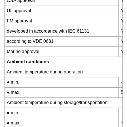
CSA approval
Ye
UL approval
Ye
FM approval
Ye
developed in accordance with IEC 61131
Ye
according to VDE 0631
Ye
Marine approval
Ye
Ambient conditions
Ambient temperature during operation
● min.
-2
● max.
55
Ambient temperature during storage/transportation
● min.
-4
● max.
70