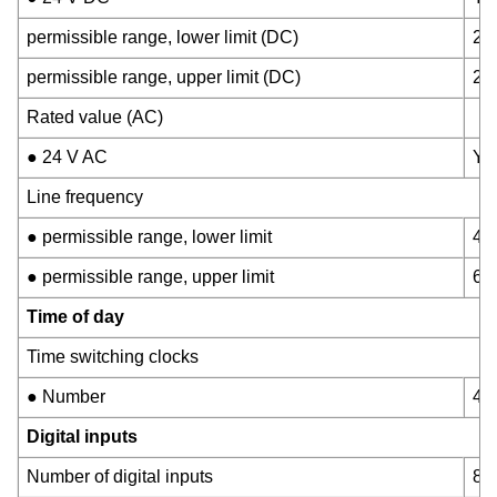
permissible range, lower limit (DC)
20
permissible range, upper limit (DC)
28
Rated value (AC)
● 24 V AC
Ye
Line frequency
● permissible range, lower limit
47
● permissible range, upper limit
63
Time of day
Time switching clocks
● Number
400
Digital inputs
Number of digital inputs
8