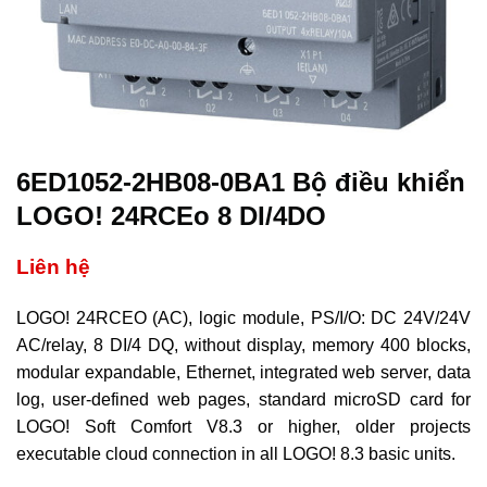
6ED1052-2HB08-0BA1 Bộ điều khiển
LOGO! 24RCEo 8 DI/4DO
Liên hệ
LOGO! 24RCEO (AC), logic module, PS/I/O: DC 24V/24V
AC/relay, 8 DI/4 DQ, without display, memory 400 blocks,
modular expandable, Ethernet, integrated web server, data
log, user-defined web pages, standard microSD card for
LOGO! Soft Comfort V8.3 or higher, older projects
executable cloud connection in all LOGO! 8.3 basic units.