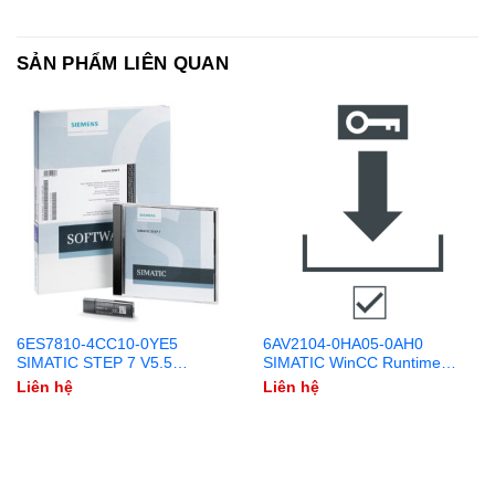
SẢN PHẨM LIÊN QUAN
6ES7810-4CC10-0YE5
6AV2104-0HA05-0AH0
SIMATIC STEP 7 V5.5
SIMATIC WinCC Runtime
Upgrade DVD + USB
Advanced 4096 PowerTags
Liên hệ
Liên hệ
V15.1 Download