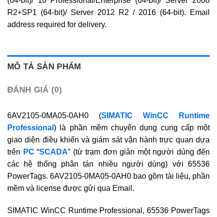
(64-bit)/ 10 Professional/Enterprise (64-bit)/ Server 2008
R2+SP1 (64-bit)/ Server 2012 R2 / 2016 (64-bit). Email
address required for delivery.
MÔ TẢ SẢN PHẨM
ĐÁNH GIÁ (0)
6AV2105-0MA05-0AH0 (
SIMATIC WinCC Runtime
Professional
) là phần mềm chuyên dụng cung cấp một
giao diện điều khiển và giám sát vận hành trực quan dựa
trên
PC
“
SCADA
” (từ trạm đơn giản một người dùng đến
các hệ thống phân tán nhiều người dùng) với 65536
PowerTags. 6AV2105-0MA05-0AH0 bao gồm tài liệu, phần
mềm và license được gửi qua Email.
SIMATIC WinCC Runtime Professional, 65536 PowerTags