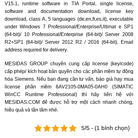
V15.1, runtime software in TIA Portal, single license,
software and documentation download, license key
download, class A, 5 languages (de,en,fr,es,it), executable
under Windows 7 Professional/Enterprise/Ultimat e SP1
(64-bit)/ 10 Professional/Enterprise (64-bit)/ Server 2008
R2+SP1 (64-bit)/ Server 2012 R2 / 2016 (64-bit). Email
address required for delivery.
MESIDAS GROUP chuyên cung cấp license (key/code)
cấp phép/ kích hoạt bản quyền cho các phần mềm tự động
hóa Siemens. Nếu bạn đang cần tư vấn, báo giá hay mua
license phần mềm 6AV2105-0MA05-0AH0 (SIMATIC
WinCC Runtime Professional) thì hãy liên hệ với
MESIDAS.COM để được hỗ trợ một cách nhanh chóng,
hiệu quả và tận tâm nhé.
5/5 - (1 bình chọn)