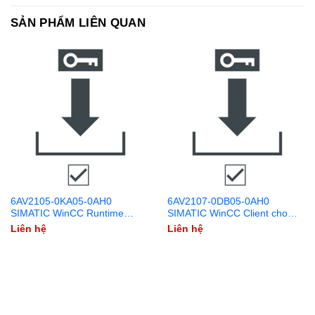
SẢN PHẨM LIÊN QUAN
6AV2105-0KA05-0AH0
6AV2107-0DB05-0AH0
SIMATIC WinCC Runtime
SIMATIC WinCC Client cho
Professional 8192 PowerTags
WinCC RT Professional V15.1
Liên hệ
Liên hệ
V15.1 Download
Download