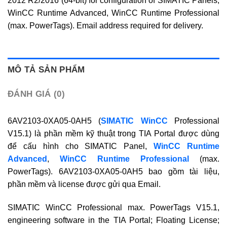
2012 R2/2016 (64-bit) for configuration of SIMATIC Panels,
WinCC Runtime Advanced, WinCC Runtime Professional
(max. PowerTags). Email address required for delivery.
MÔ TẢ SẢN PHẨM
ĐÁNH GIÁ (0)
6AV2103-0XA05-0AH5 (
SIMATIC WinCC
Professional
V15.1) là phần mềm kỹ thuật trong TIA Portal được dùng
để cấu hình cho SIMATIC Panel,
WinCC Runtime
Advanced
,
WinCC Runtime Professional
(max.
PowerTags). 6AV2103-0XA05-0AH5 bao gồm tài liệu,
phần mềm và license được gửi qua Email.
SIMATIC WinCC Professional max. PowerTags V15.1,
engineering software in the TIA Portal; Floating License;