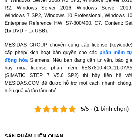
in Windows Server 2008 R2 SP2, Windows Server 2012
R2, Windows Server 2016, Windows Server 2019,
Windows 7 SP2, Windows 10 Professional, Windows 10
Enterprise Reference HW: S7-300/400, C7. Content: Set
(1x DVD + 1x USB).
MESIDAS GROUP chuyên cung cấp license (key/code)
cấp phép/ kích hoạt bản quyền cho các
phần mềm tự
động hóa
Siemens. Nếu bạn đang cần tư vấn, báo giá
hay mua license phần mềm 6ES7810-4CC11-0YA5
(SIMATIC STEP 7 V5.6 SP2) thì hãy liên hệ với
MESIDAS.COM để được hỗ trợ một cách nhanh chóng,
hiệu quả và tận tâm nhé.
5/5 - (1 bình chọn)
SẢN PHẨM LIÊN QUAN