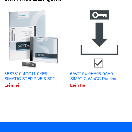
6ES7810-4CC11-0YE5
6AV2104-0HA05-0AH0
SIMATIC STEP 7 V5.6 SP2
SIMATIC WinCC Runtime
Upgrade DVD + USB
Advanced 4096 PowerTags
Liên hệ
Liên hệ
V15.1 Download