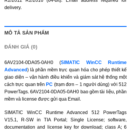
R2/2012 R2/2016 (64-bit). Email address required for
delivery.
MÔ TẢ SẢN PHẨM
ĐÁNH GIÁ (0)
6AV2104-0DA05-0AH0 (
SIMATIC WinCC Runtime
Advanced
) là phần mềm trực quan hóa cho phép thiết kế
giao diện – vận hành điều khiển và giám sát hệ thống một
cách trực quan trên
PC
(trạm đơn – 1 người dùng) với 512
PowerTags. 6AV2104-0DA05-0AH0 bao gồm tài liệu, phần
mềm và license được gửi qua Email.
SIMATIC WinCC Runtime Advanced 512 PowerTags
V15.1, R-SW in TIA Portal; Single License; software,
documentation and license key for download; class A; 6