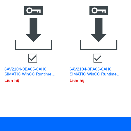
6AV2104-0BA05-0AH0
6AV2104-0FA05-0AH0
SIMATIC WinCC Runtime
SIMATIC WinCC Runtime
Advanced 128 PowerTags
Advanced 2048 PowerTags
Liên hệ
Liên hệ
V15.1 Download
V15.1 Download