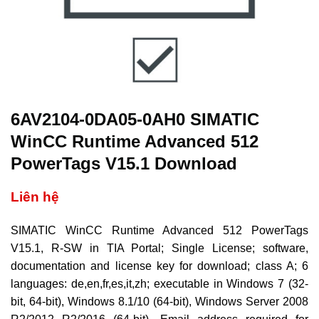
6AV2104-0DA05-0AH0 SIMATIC
WinCC Runtime Advanced 512
PowerTags V15.1 Download
Liên hệ
SIMATIC WinCC Runtime Advanced 512 PowerTags
V15.1, R-SW in TIA Portal; Single License; software,
documentation and license key for download; class A; 6
languages: de,en,fr,es,it,zh; executable in Windows 7 (32-
bit, 64-bit), Windows 8.1/10 (64-bit), Windows Server 2008