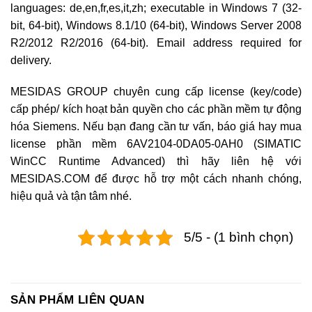
languages: de,en,fr,es,it,zh; executable in Windows 7 (32-
bit, 64-bit), Windows 8.1/10 (64-bit), Windows Server 2008
R2/2012 R2/2016 (64-bit). Email address required for
delivery.
MESIDAS GROUP chuyên cung cấp license (key/code)
cấp phép/ kích hoạt bản quyền cho các phần mềm tự động
hóa Siemens. Nếu bạn đang cần tư vấn, báo giá hay mua
license phần mềm 6AV2104-0DA05-0AH0 (SIMATIC
WinCC Runtime Advanced) thì hãy liên hệ với
MESIDAS.COM để được hỗ trợ một cách nhanh chóng,
hiệu quả và tận tâm nhé.
5/5 - (1 bình chọn)
SẢN PHẨM LIÊN QUAN