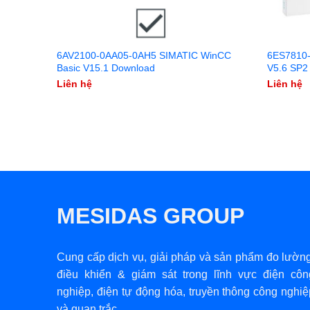
6AV2100-0AA05-0AH5 SIMATIC WinCC
6ES7810-
Basic V15.1 Download
V5.6 SP2
Liên hệ
Liên hệ
MESIDAS GROUP
Cung cấp dịch vụ, giải pháp và sản phẩm đo lường
điều khiển & giám sát trong lĩnh vực điện côn
nghiệp, điện tự động hóa, truyền thông công nghiệ
và quan trắc.