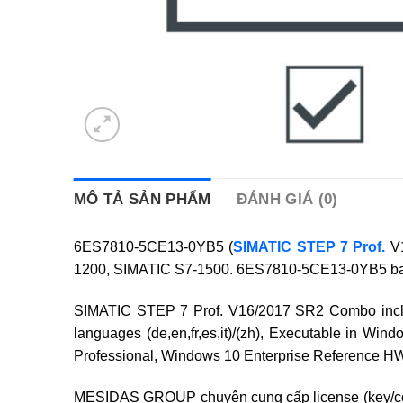
MÔ TẢ SẢN PHẨM
ĐÁNH GIÁ (0)
6ES7810-5CE13-0YB5 (
SIMATIC STEP 7 Prof.
V1
1200, SIMATIC S7-1500. 6ES7810-5CE13-0YB5 bao 
SIMATIC STEP 7 Prof. V16/2017 SR2 Combo incl. TI
languages (de,en,fr,es,it)/(zh), Executable in
Professional, Windows 10 Enterprise Reference HW:
MESIDAS GROUP chuyên cung cấp license (key/cod