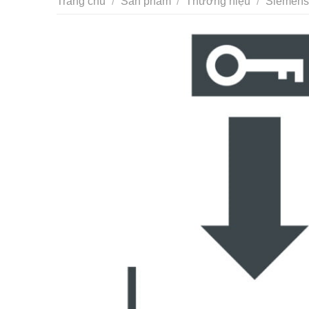
Trang chủ
/
Sản phẩm
/
Thương hiệu
/
Siemens