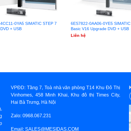
4CC11-0YA5 SIMATIC STEP 7
6ES7822-0AA06-0YE5 SIMATIC
 DVD + USB
Basic V16 Upgrade DVD + USB
Liên hệ
VPĐD: Tầng 7, Toà nhà văn phòng T14 Khu Đô Thị
Vinhomes, 458 Minh Khai, Khu đô thị Times City,
Hai Bà Trưng, Hà Nội
,
Zalo: 0968.067.231
g
p
Email: SALES@MESIDAS.COM