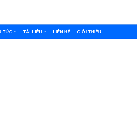
N TỨC
TÀI LIỆU
LIÊN HỆ
GIỚI THIỆU