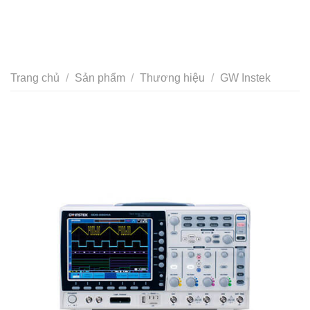
Trang chủ
/
Sản phẩm
/
Thương hiệu
/
GW Instek