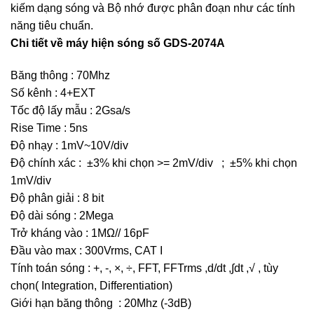
kiếm dạng sóng và Bộ nhớ được phân đoạn như các tính
năng tiêu chuẩn.
Chi tiết về máy hiện sóng số GDS-2074A
Băng thông : 70Mhz
Số kênh : 4+EXT
Tốc độ lấy mẫu : 2Gsa/s
Rise Time : 5ns
Độ nhạy : 1mV~10V/div
Độ chính xác : ±3% khi chọn >= 2mV/div ; ±5% khi chọn
1mV/div
Độ phân giải : 8 bit
Độ dài sóng : 2Mega
Trở kháng vào : 1MΩ// 16pF
Đầu vào max : 300Vrms, CAT I
Tính toán sóng : +, -, ×, ÷, FFT, FFTrms ,d/dt ,∫dt ,√ , tùy
chọn( Integration, Differentiation)
Giới hạn băng thông : 20Mhz (-3dB)