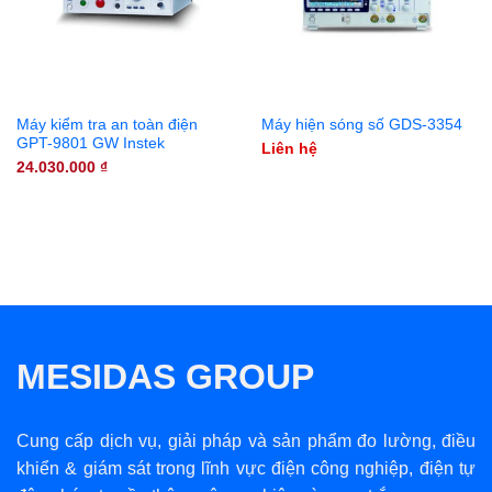
Máy kiểm tra an toàn điện
Máy hiện sóng số GDS-3354
GPT-9801 GW Instek
Liên hệ
24.030.000
₫
MESIDAS GROUP
Cung cấp dịch vụ, giải pháp và sản phẩm đo lường, điều
khiển & giám sát trong lĩnh vực điện công nghiệp, điện tự