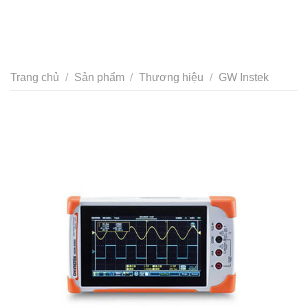
Trang chủ
/
Sản phẩm
/
Thương hiệu
/
GW Instek