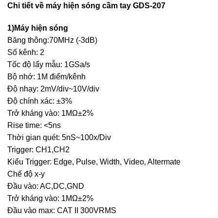
Chi tiết về máy hiện sóng cầm tay GDS-207
1)Máy hiện sóng
Băng thông:70MHz (-3dB)
Số kênh: 2
Tốc độ lấy mẫu: 1GSa/s
Bộ nhớ: 1M điểm/kênh
Độ nhạy: 2mV/div~10V/div
Độ chính xác: ±3%
Trở kháng vào: 1MΩ±2%
Rise time: <5ns
Thời gian quét: 5nS~100x/Div
Trigger: CH1,CH2
Kiểu Trigger: Edge, Pulse, Width, Video, Altermate
Chế độ x-y
Đầu vào: AC,DC,GND
Trở kháng vào: 1MΩ±2%
Đầu vào max: CAT II 300VRMS