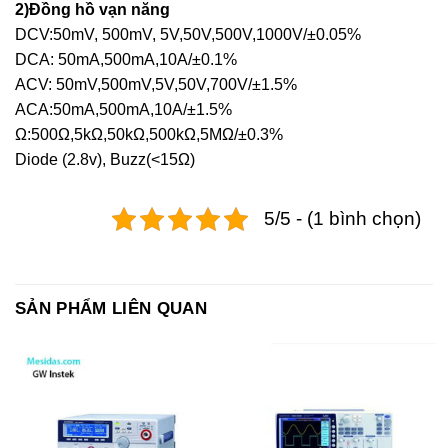
2)Đồng hồ vạn năng
DCV:50mV, 500mV, 5V,50V,500V,1000V/±0.05%
DCA: 50mA,500mA,10A/±0.1%
ACV: 50mV,500mV,5V,50V,700V/±1.5%
ACA:50mA,500mA,10A/±1.5%
Ω:500Ω,5kΩ,50kΩ,500kΩ,5MΩ/±0.3%
Diode (2.8v), Buzz(<15Ω)
5/5 - (1 bình chọn)
SẢN PHẨM LIÊN QUAN