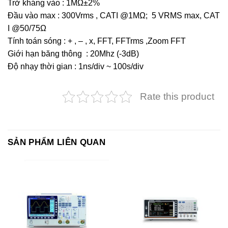
Trở kháng vào : 1MΩ±2%
Đầu vào max : 300Vrms , CATI @1MΩ; 5 VRMS max, CAT
I @50/75Ω
Tính toán sóng : + , – , x, FFT, FFTrms ,Zoom FFT
Giới hạn băng thông : 20Mhz (-3dB)
Độ nhạy thời gian : 1ns/div ~ 100s/div
Rate this product
SẢN PHẨM LIÊN QUAN