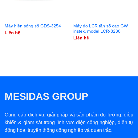
Máy hiện sóng số GDS-3254
Máy đo LCR tần số cao GW
instek, model LCR-8230
Liên hệ
Liên hệ
MESIDAS GROUP
Cung cấp dịch vụ, giải pháp và sản phẩm đo lường, điều
khiển & giám sát trong lĩnh vực điện công nghiệp, điện tự
động hóa, truyền thông công nghiệp và quan trắc.