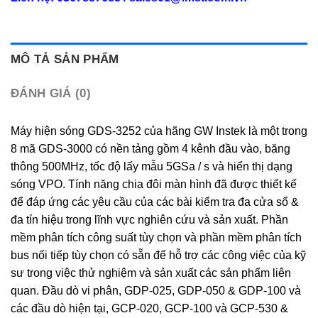
MÔ TẢ SẢN PHẨM
ĐÁNH GIÁ (0)
Máy hiện sóng GDS-3252 của hãng GW Instek là một trong
8 mã GDS-3000 có nền tảng gồm 4 kênh đầu vào, băng
thông 500MHz, tốc độ lấy mẫu 5GSa / s và hiển thị dạng
sóng VPO. Tính năng chia đôi màn hình đã được thiết kế
để đáp ứng các yêu cầu của các bài kiểm tra đa cửa sổ &
đa tín hiệu trong lĩnh vực nghiên cứu và sản xuất. Phần
mềm phân tích công suất tùy chọn và phần mềm phân tích
bus nối tiếp tùy chọn có sẵn để hỗ trợ các công việc của kỹ
sư trong việc thử nghiệm và sản xuất các sản phẩm liên
quan. Đầu dò vi phân, GDP-025, GDP-050 & GDP-100 và
các đầu dò hiện tại, GCP-020, GCP-100 và GCP-530 &