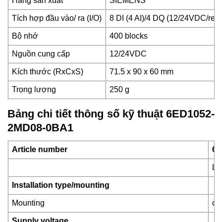
Hãng sản xuất
SIEMENS
Tích hợp đầu vào/ ra (I/O)
8 DI (4 AI)/4 DQ (12/24VDC/rela
Bộ nhớ
400 blocks
Nguồn cung cấp
12/24VDC
Kích thước (RxCxS)
71.5 x 90 x 60 mm
Trọng lượng
250 g
Bảng chi tiết thông số kỹ thuật 6ED1052-
2MD08-0BA1
Article number
6E
LO
Installation type/mounting
Mounting
on
Supply voltage