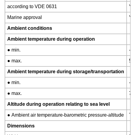
according to VDE 0631
Ye
Marine approval
Ye
Ambient conditions
Ambient temperature during operation
● min.
-2
● max.
55
Ambient temperature during storage/transportation
● min.
-4
● max.
70
Altitude during operation relating to sea level
● Ambient air temperature-barometric pressure-altitude
Tm
Dimensions