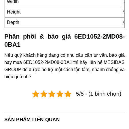
Width
71
Height
90
Depth
60
Phân phối & báo giá 6ED1052-2MD08-
0BA1
Nếu quý khách hàng đang có nhu cầu cần tư vấn, báo giá
hay mua 6ED1052-2MD08-0BA1 thì hãy liên hệ MESIDAS
GROUP để được hỗ trợ một cách tận tâm, nhanh chóng và
hiệu quả nhé.
5/5 - (1 bình chọn)
SẢN PHẨM LIÊN QUAN