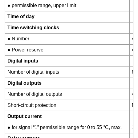
● permissible range, upper limit
Time of day
Time switching clocks
● Number
40
● Power reserve
48
Digital inputs
Number of digital inputs
8;
Digital outputs
Number of digital outputs
4;
Short-circuit protection
No
Output current
● for signal “1” permissible range for 0 to 55 °C, max.
10