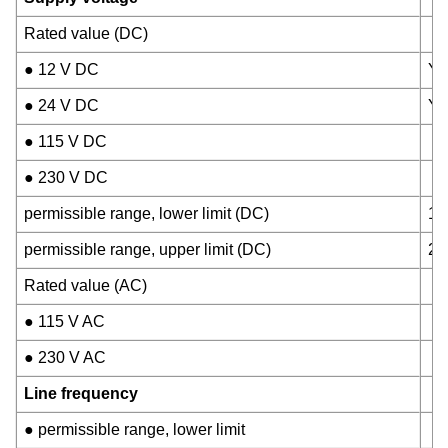
Rated value (DC)
● 12 V DC
Ye
● 24 V DC
Ye
● 115 V DC
● 230 V DC
permissible range, lower limit (DC)
10
permissible range, upper limit (DC)
28
Rated value (AC)
● 115 V AC
● 230 V AC
Line frequency
● permissible range, lower limit