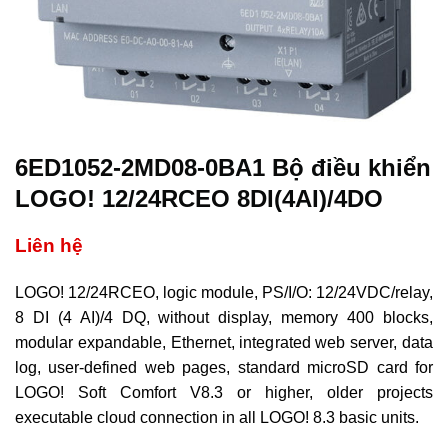
6ED1052-2MD08-0BA1 Bộ điều khiển
LOGO! 12/24RCEO 8DI(4AI)/4DO
Liên hệ
LOGO! 12/24RCEO, logic module, PS/I/O: 12/24VDC/relay,
8 DI (4 AI)/4 DQ, without display, memory 400 blocks,
modular expandable, Ethernet, integrated web server, data
log, user-defined web pages, standard microSD card for
LOGO! Soft Comfort V8.3 or higher, older projects
executable cloud connection in all LOGO! 8.3 basic units.