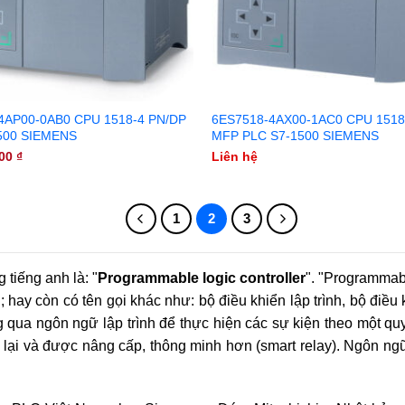
4AP00-0AB0 CPU 1518-4 PN/DP
6ES7518-4AX00-1AC0 CPU 1518
500 SIEMENS
MFP PLC S7-1500 SIEMENS
000
₫
Liên hệ
1
2
3
g tiếng anh là: "
Programmable logic controller
". "Programmabl
"; hay còn có tên gọi khác như: bộ điều khiển lập trình, bộ điều
g qua ngôn ngữ lập trình để thực hiện các sự kiện theo một quy
ại và được nâng cấp, thông minh hơn (smart relay). Ngôn ngữ