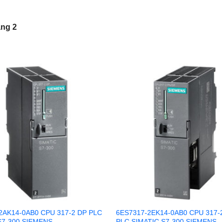
ng 2
2AK14-0AB0 CPU 317-2 DP PLC
6ES7317-2EK14-0AB0 CPU 317-
S7-300 SIEMENS
PLC SIMATIC S7-300 SIEMENS