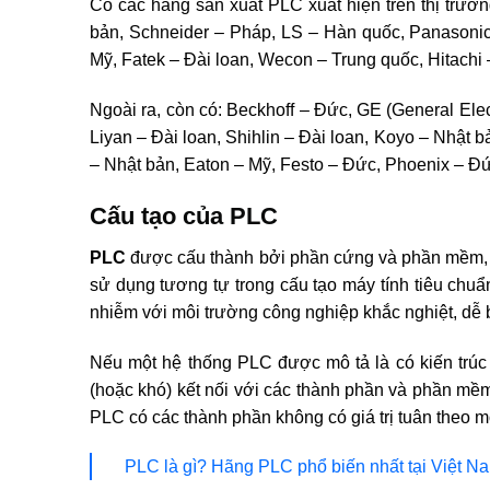
Có các hãng sản xuất PLC xuất hiện trên thị trườn
bản, Schneider – Pháp, LS – Hàn quốc, Panasonic
Mỹ, Fatek – Đài loan, Wecon – Trung quốc, Hitachi 
Ngoài ra, còn có: Beckhoff – Đức, GE (General Elec
Liyan – Đài loan, Shihlin – Đài loan, Koyo – Nhật
– Nhật bản, Eaton – Mỹ, Festo – Đức, Phoenix – Đứ
Cấu tạo của PLC
PLC
được cấu thành bởi phần cứng và phần mềm, c
sử dụng tương tự trong cấu tạo máy tính tiêu chuẩn
nhiễm với môi trường công nghiệp khắc nghiệt, dễ bả
Nếu một hệ thống PLC được mô tả là có kiến ​​tr
(hoặc khó) kết nối với các thành phần và phần mềm
PLC có các thành phần không có giá trị tuân theo 
PLC là gì? Hãng PLC phổ biến nhất tại Việt N