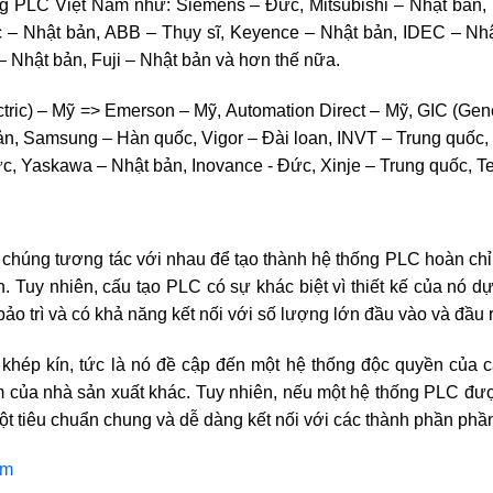
g PLC Việt Nam như: Siemens – Đức, Mitsubishi – Nhật bản, U
 – Nhật bản, ABB – Thụy sĩ, Keyence – Nhật bản, IDEC – Nhật
– Nhật bản, Fuji – Nhật bản và hơn thế nữa.
tric) – Mỹ => Emerson – Mỹ, Automation Direct – Mỹ, GIC (Gene
 bản, Samsung – Hàn quốc, Vigor – Đài loan, INVT – Trung quố
c, Yaskawa – Nhật bản, Inovance - Đức, Xinje – Trung quốc, Te
húng tương tác với nhau để tạo thành hệ thống PLC hoàn chỉ
. Tuy nhiên, cấu tạo PLC có sự khác biệt vì thiết kế của nó d
o trì và có khả năng kết nối với số lượng lớn đầu vào và đầu r
úc khép kín, tức là nó đề cập đến một hệ thống độc quyền củ
 của nhà sản xuất khác. Tuy nhiên, nếu một hệ thống PLC được 
một tiêu chuẩn chung và dễ dàng kết nối với các thành phần p
am