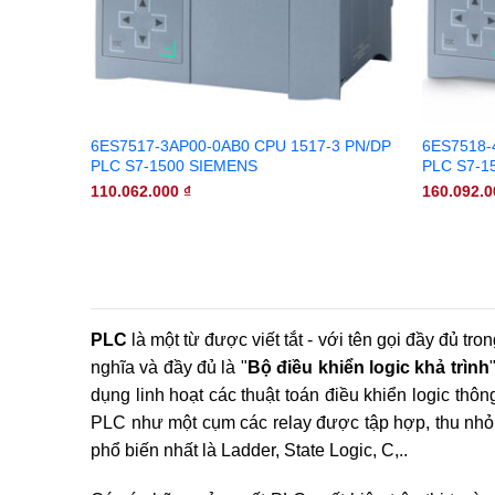
6ES7517-3AP00-0AB0 CPU 1517-3 PN/DP
6ES7518-
PLC S7-1500 SIEMENS
PLC S7-1
110.062.000
₫
160.092.
PLC
là một từ được viết tắt - với tên gọi đầy đủ tron
nghĩa và đầy đủ là "
Bộ điều khiển logic khả trình
dụng linh hoạt các thuật toán điều khiển logic thôn
PLC như một cụm các relay được tập hợp, thu nhỏ l
phổ biến nhất là Ladder, State Logic, C,..