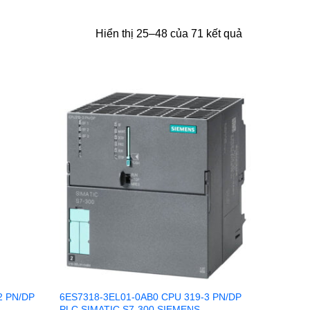
Hiển thị 25–48 của 71 kết quả
2 PN/DP
6ES7318-3EL01-0AB0 CPU 319-3 PN/DP
PLC SIMATIC S7-300 SIEMENS