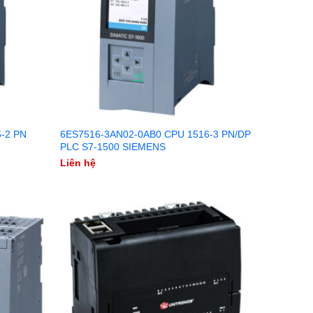
-2 PN
6ES7516-3AN02-0AB0 CPU 1516-3 PN/DP
PLC S7-1500 SIEMENS
Liên hệ