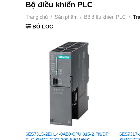
Bộ điều khiển PLC
Trang chủ
/
Sản phẩm
/
Bộ điều khiển PLC
/
Tra
BỘ LỌC
6ES7315-2EH14-0AB0 CPU 315-2 PN/DP
6ES7317-
PLC SIMATIC S7-300 SIEMENS
SIMATIC 