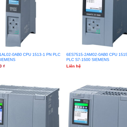
1AL02-0AB0 CPU 1513-1 PN PLC
6ES7515-2AM02-0AB0 CPU 1515
SIEMENS
PLC S7-1500 SIEMENS
00
₫
Liên hệ