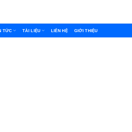
N TỨC
TÀI LIỆU
LIÊN HỆ
GIỚI THIỆU