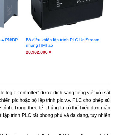
-4 PN/DP
Bộ điều khiển lập trình PLC UniStream
nhúng HMI ảo
20.962.000
₫
e logic controller" được dịch sang tiếng việt với sát
 khiển plc hoặc bộ lập trình plc,v.v. PLC cho phép sử
 trình. Trong thực tế, chúng ta có thể hiểu đơn giản
 lập trình PLC rất phong phú và đa dạng, tuy nhiên