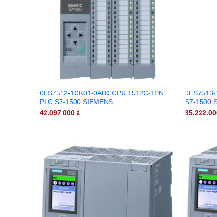
6ES7512-1CK01-0AB0 CPU 1512C-1PN
6ES7513-
PLC S7-1500 SIEMENS
S7-1500 
42.097.000
₫
35.222.0