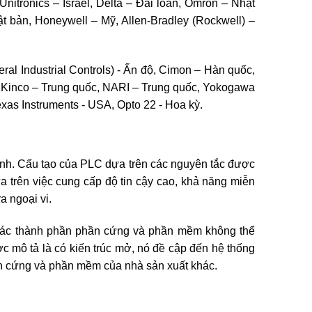
nitronics – Israel, Delta – Đài loan, Omron – Nhật
 bản, Honeywell – Mỹ, Allen-Bradley (Rockwell) –
ral Industrial Controls) - Ấn độ, Cimon – Hàn quốc,
c, Kinco – Trung quốc, NARI – Trung quốc, Yokogawa
xas Instruments - USA, Opto 22 - Hoa kỳ.
nh. Cấu tạo của PLC dựa trên các nguyên tắc được
ựa trên việc cung cấp độ tin cậy cao, khả năng miễn
a ngoại vi.
a các thành phần phần cứng và phần mềm không thể
mô tả là có kiến ​​trúc mở, nó đề cập đến hệ thống
hần cứng và phần mềm của nhà sản xuất khác.