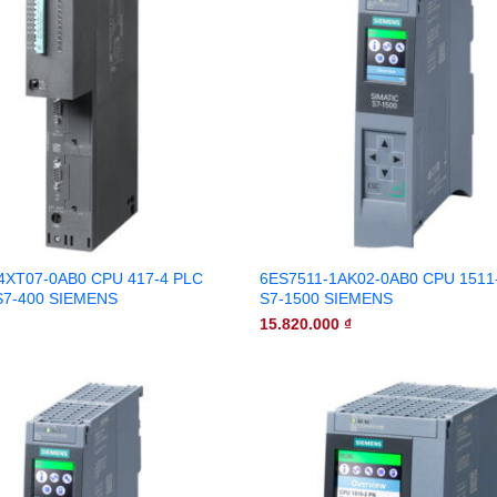
4XT07-0AB0 CPU 417-4 PLC
6ES7511-1AK02-0AB0 CPU 1511
S7-400 SIEMENS
S7-1500 SIEMENS
15.820.000
₫