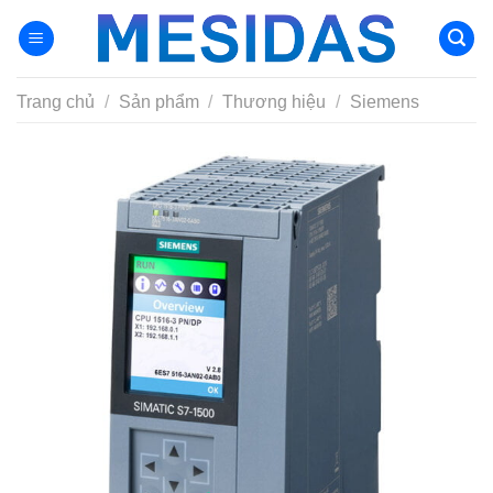
Chuyển
đến
nội
dung
Trang chủ
/
Sản phẩm
/
Thương hiệu
/
Siemens