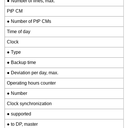
● Number of lines, max.
PtP CM
● Number of PtP CMs
Time of day
Clock
● Type
● Backup time
● Deviation per day, max.
Operating hours counter
● Number
Clock synchronization
● supported
● to DP, master