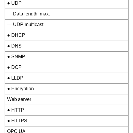
● UDP
— Data length, max.
— UDP multicast
● DHCP
● DNS
● SNMP
● DCP
● LLDP
● Encryption
Web server
● HTTP
● HTTPS
OPC UA