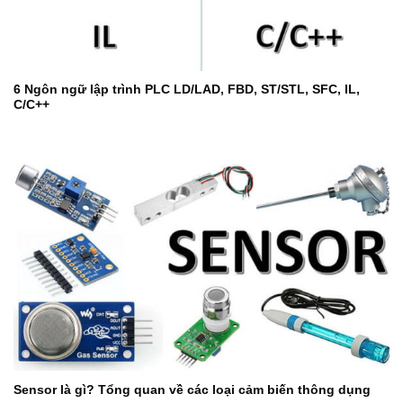
6 Ngôn ngữ lập trình PLC LD/LAD, FBD, ST/STL, SFC, IL,
C/C++
Sensor là gì? Tổng quan về các loại cảm biến thông dụng