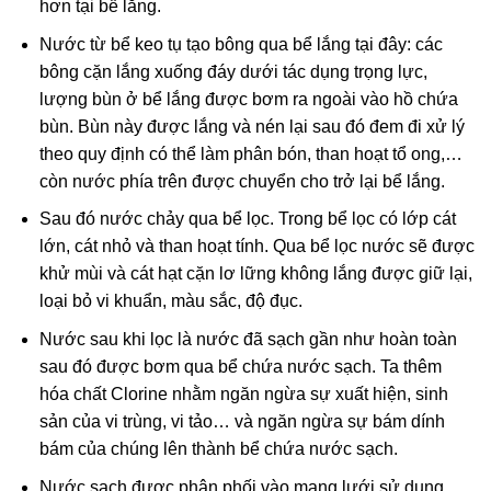
hơn tại bể lắng.
Nước từ bể keo tụ tạo bông qua bể lắng tại đây: các
bông cặn lắng xuống đáy dưới tác dụng trọng lực,
lượng bùn ở bể lắng được bơm ra ngoài vào hồ chứa
bùn. Bùn này được lắng và nén lại sau đó đem đi xử lý
theo quy định có thể làm phân bón, than hoạt tổ ong,…
còn nước phía trên được chuyển cho trở lại bể lắng.
Sau đó nước chảy qua bể lọc. Trong bể lọc có lớp cát
lớn, cát nhỏ và than hoạt tính. Qua bể lọc nước sẽ được
khử mùi và cát hạt cặn lơ lững không lắng được giữ lại,
loại bỏ vi khuẩn, màu sắc, độ đục.
Nước sau khi lọc là nước đã sạch gần như hoàn toàn
sau đó được bơm qua bể chứa nước sạch. Ta thêm
hóa chất Clorine nhằm ngăn ngừa sự xuất hiện, sinh
sản của vi trùng, vi tảo… và ngăn ngừa sự bám dính
bám của chúng lên thành bể chứa nước sạch.
Nước sạch được phân phối vào mạng lưới sử dụng