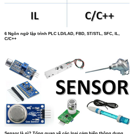
6 Ngôn ngữ lập trình PLC LD/LAD, FBD, ST/STL, SFC, IL,
C/C++
Sensor là gì? Tổng quan về các loại cảm biến thông dụng