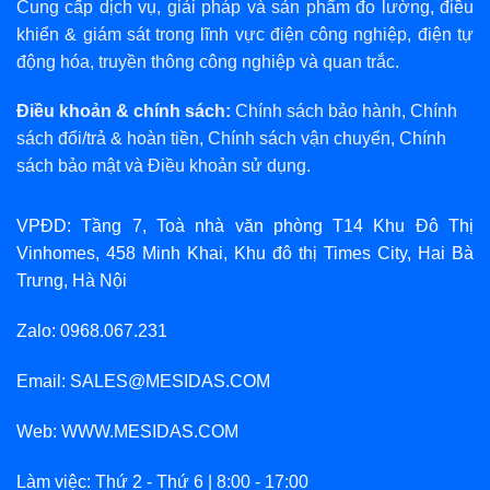
Cung cấp dịch vụ, giải pháp và sản phẩm đo lường, điều
khiển & giám sát trong lĩnh vực điện công nghiệp, điện tự
động hóa, truyền thông công nghiệp và quan trắc.
Điều khoản & chính sách:
Chính sách bảo hành
,
Chính
sách đổi/trả & hoàn tiền
,
Chính sách vận chuyển
,
Chính
sách bảo mật
và
Điều khoản sử dụng
.
VPĐD: Tầng 7, Toà nhà văn phòng T14 Khu Đô Thị
Vinhomes, 458 Minh Khai, Khu đô thị Times City, Hai Bà
Trưng, Hà Nội
Zalo: 0968.067.231
Email: SALES@MESIDAS.COM
Web: WWW.MESIDAS.COM
Làm việc: Thứ 2 - Thứ 6 | 8:00 - 17:00