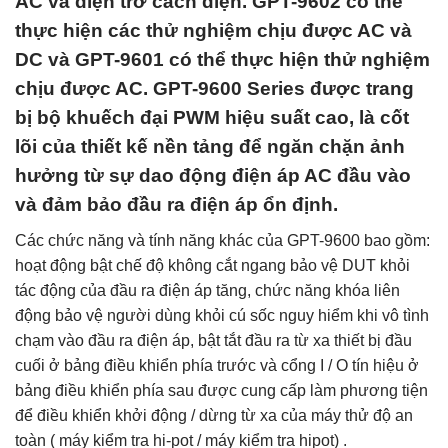
AC và điện trở cách điện. GPT-9602 có thể
thực hiện các thử nghiệm chịu được AC và
DC và GPT-9601 có thể thực hiện thử nghiệm
chịu được AC. GPT-9600 Series được trang
bị bộ khuếch đại PWM hiệu suất cao, là cốt
lõi của thiết kế nền tảng để ngăn chặn ảnh
hưởng từ sự dao động điện áp AC đầu vào
và đảm bảo đầu ra điện áp ổn định.
Các chức năng và tính năng khác của GPT-9600 bao gồm:
hoạt động bật chế độ không cắt ngang bảo vệ DUT khỏi
tác động của đầu ra điện áp tăng, chức năng khóa liên
động bảo vệ người dùng khỏi cú sốc nguy hiểm khi vô tình
chạm vào đầu ra điện áp, bật tắt đầu ra từ xa thiết bị đầu
cuối ở bảng điều khiển phía trước và cổng I / O tín hiệu ở
bảng điều khiển phía sau được cung cấp làm phương tiện
để điều khiển khởi động / dừng từ xa của máy thử độ an
toàn ( máy kiểm tra hi-pot / máy kiểm tra hipot) .