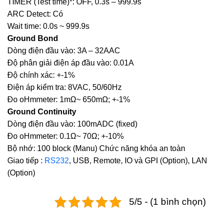
TIMER (Test time)*: OFF, 0.3s – 999.9s
ARC Detect: Có
Wait time: 0.0s ~ 999.9s
Ground Bond
Dòng điện đầu vào: 3A – 32AAC
Độ phân giải điện áp đầu vào: 0.01A
Độ chính xác: +-1%
Điện áp kiểm tra: 8VAC, 50/60Hz
Đo oHmmeter: 1mΩ~ 650mΩ; +-1%
Ground Continuity
Dòng điện đầu vào: 100mADC (fixed)
Đo oHmmeter: 0.1Ω~ 70Ω; +-10%
Bộ nhớ: 100 block (Manu) Chức năng khóa an toàn
Giao tiếp :
RS232
, USB, Remote, IO và GPI (Option), LAN
(Option)
5/5 - (1 bình chọn)