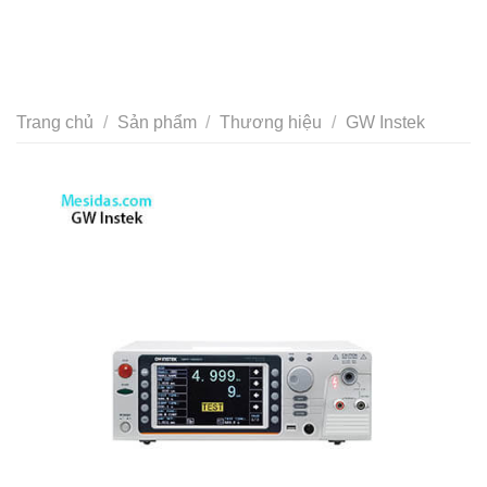
Trang chủ
/
Sản phẩm
/
Thương hiệu
/
GW Instek