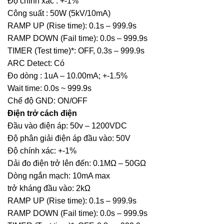
Độ chính xác : +-1%
Công suất : 50W (5kV/10mA)
RAMP UP (Rise time): 0.1s – 999.9s
RAMP DOWN (Fail time): 0.0s – 999.9s
TIMER (Test time)*: OFF, 0.3s – 999.9s
ARC Detect: Có
Đo dòng : 1uA – 10.00mA; +-1.5%
Wait time: 0.0s ~ 999.9s
Chế độ GND: ON/OFF
Điện trở cách điện
Đầu vào điện áp: 50v – 1200VDC
Độ phân giải điện áp đầu vào: 50V
Độ chính xác: +-1%
Dải đo điện trở lên đến: 0.1MΩ – 50GΩ
Dòng ngắn mạch: 10mA max
trở kháng đầu vào: 2kΩ
RAMP UP (Rise time): 0.1s – 999.9s
RAMP DOWN (Fail time): 0.0s – 999.9s