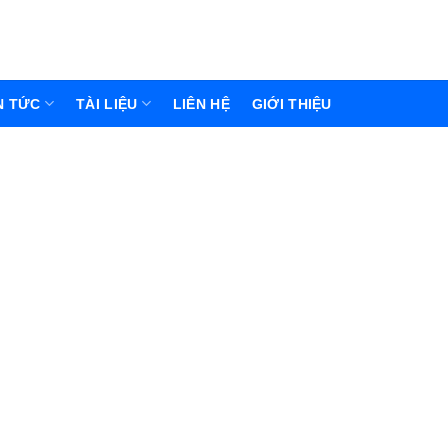
N TỨC
TÀI LIỆU
LIÊN HỆ
GIỚI THIỆU