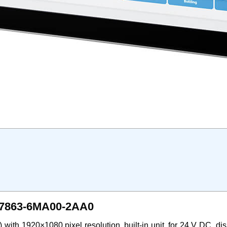
AV7863-6MA00-2AA0
with 1920×1080 pixel resolution, built-in unit, for 24 V DC, di