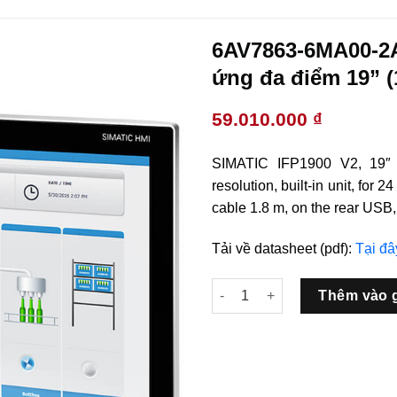
6AV7863-6MA00-2
ứng đa điểm 19” 
59.010.000
₫
SIMATIC IFP1900 V2, 19″ m
resolution, built-in unit, for
cable 1.8 m, on the rear USB,
Tải về datasheet (pdf):
Tại đâ
6AV7863-6MA00-2AA0 Màn hình
Thêm vào 