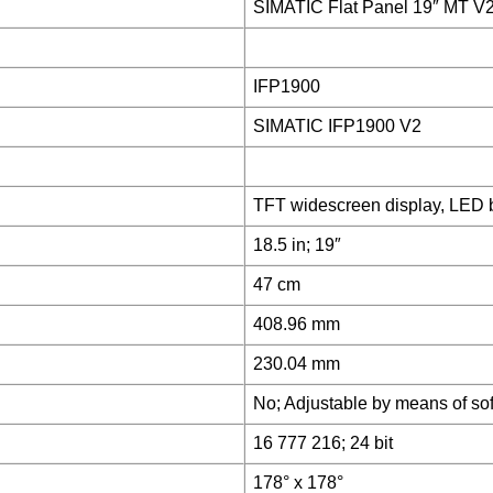
SIMATIC Flat Panel 19″ MT V
IFP1900
SIMATIC IFP1900 V2
TFT widescreen display, LED b
18.5 in; 19″
47 cm
408.96 mm
230.04 mm
No; Adjustable by means of so
16 777 216; 24 bit
178° x 178°