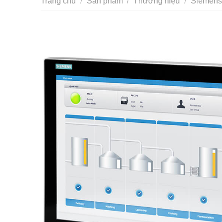
Trang chủ
/
Sản phẩm
/
Thương hiệu
/
Siemens