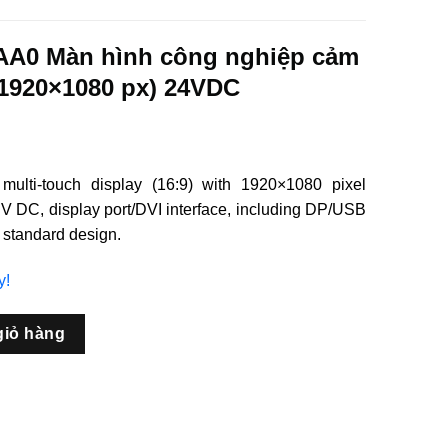
AA0 Màn hình công nghiệp cảm
(1920×1080 px) 24VDC
ulti-touch display (16:9) with 1920×1080 pixel
 24 V DC, display port/DVI interface, including DP/USB
 standard design.
y!
 công nghiệp cảm ứng đa điểm 19” (1920x1080 px) 24VDC số l
giỏ hàng