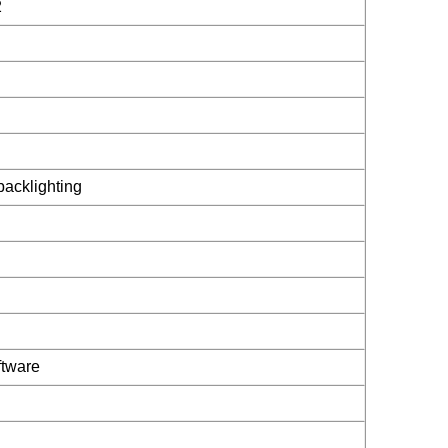
2
acklighting
ftware