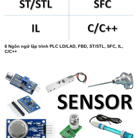
6 Ngôn ngữ lập trình PLC LD/LAD, FBD, ST/STL, SFC, IL,
C/C++