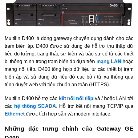
Multilin D400 là dòng gateway chuyên dụng dành cho các
trạm biến áp. D400 được sử dụng để hỗ trợ thu thập dữ
liệu đo lường, trạng thái, sự kiện và báo sự cố từ các thiết
bị thông minh trong trạm biến áp dựa trên
mạng LAN
hoặc
mạng nối tiếp. D400 tổng hợp dữ liệu từ các thiết bị trạm
biến áp và sử dụng dữ liệu đó cục bộ / từ xa thông qua
trình duyệt web với tiêu chuẩn an toàn (HTTPS).
Multilin D400 hỗ trợ các
kết nối nối tiếp
và / hoặc LAN tới
các
hệ thống SCADA
. Hỗ trợ kết nối mạng TCP/IP qua
Ethernet
được tích hợp sẵn và modem interface.
Những đặc trưng chính của Gateway GE
D400