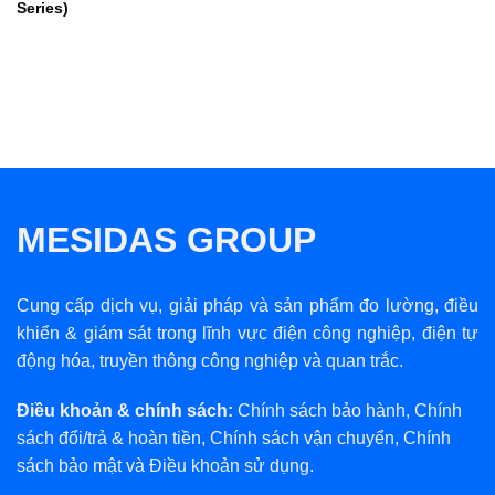
Series)
MESIDAS GROUP
Cung cấp dịch vụ, giải pháp và sản phẩm đo lường, điều
khiển & giám sát trong lĩnh vực điện công nghiệp, điện tự
động hóa, truyền thông công nghiệp và quan trắc.
Điều khoản & chính sách:
Chính sách bảo hành
,
Chính
sách đổi/trả & hoàn tiền
,
Chính sách vận chuyển
,
Chính
sách bảo mật
và
Điều khoản sử dụng
.