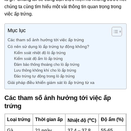
chúng ta cùng tìm hiểu một vài thông tin quan trọng trong
việc ấp trứng.
Mục lục
Các tham số ảnh hưởng tới việc ấp trứng
Có nên sử dụng lò ấp trứng tự động không?
Kiểm soát nhiệt độ lò ấp trứng
Kiểm soát độ ẩm lò ấp trứng
Đảm bảo thông thoáng cho lò ấp trứng
Lưu thông không khí cho lò ấp trứng
Đảo trứng tự động trong lò ấp trứng
Giải pháp điều khiển giám sát lò ấp trứng từ xa
Các tham số ảnh hưởng tới việc ấp
trứng
o
Loại trứng
Thời gian ấp
Độ ẩm (%)
N
Nhiệt độ (
C)
Gà
21 ngày
37.4 – 37.8
55-65
N