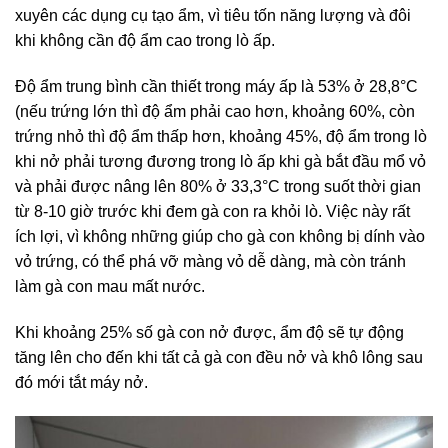
xuyên các dụng cụ tạo ẩm, vì tiêu tốn năng lượng và đôi
khi không cần độ ẩm cao trong lò ấp.
Độ ẩm trung bình cần thiết trong máy ấp là 53% ở 28,8°C
(nếu trứng lớn thì độ ẩm phải cao hơn, khoảng 60%, còn
trứng nhỏ thì độ ẩm thấp hơn, khoảng 45%, độ ẩm trong lò
khi nở phải tương đương trong lò ấp khi gà bắt đầu mổ vỏ
và phải được nâng lên 80% ở 33,3°C trong suốt thời gian
từ 8-10 giờ trước khi đem gà con ra khỏi lò. Việc này rất
ích lợi, vì không những giúp cho gà con không bị dính vào
vỏ trứng, có thể phá vỡ màng vỏ dễ dàng, mà còn tránh
làm gà con mau mất nước.
Khi khoảng 25% số gà con nở được, ẩm độ sẽ tự động
tăng lên cho đến khi tất cả gà con đều nở và khô lông sau
đó mới tắt máy nở.