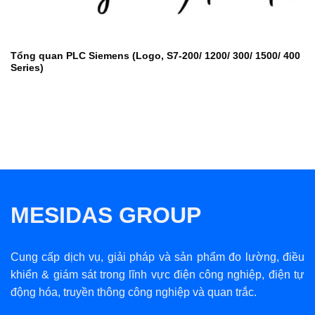
Tổng quan PLC Siemens (Logo, S7-200/ 1200/ 300/ 1500/ 400
Series)
MESIDAS GROUP
Cung cấp dịch vụ, giải pháp và sản phẩm đo lường, điều
khiển & giám sát trong lĩnh vực điện công nghiệp, điện tự
động hóa, truyền thông công nghiệp và quan trắc.