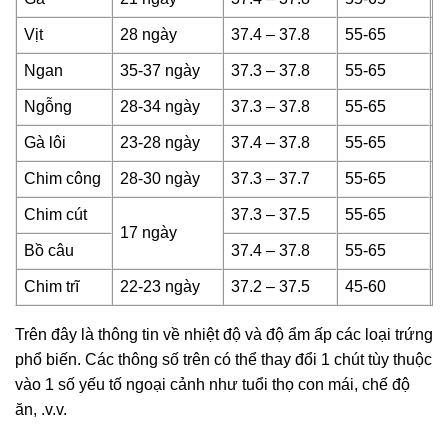
Vịt
28 ngày
37.4 – 37.8
55-65
N
Ngan
35-37 ngày
37.3 – 37.8
55-65
N
Ngỗng
28-34 ngày
37.3 – 37.8
55-65
N
Gà lôi
23-28 ngày
37.4 – 37.8
55-65
N
Chim công
28-30 ngày
37.3 – 37.7
55-65
N
Chim cút
37.3 – 37.5
55-65
17 ngày
N
Bồ câu
37.4 – 37.8
55-65
Chim trĩ
22-23 ngày
37.2 – 37.5
45-60
N
Trên đây là thông tin về nhiệt độ và độ ẩm ấp các loại trứng
phổ biến. Các thông số trên có thể thay đổi 1 chút tùy thuộc
vào 1 số yếu tố ngoại cảnh như tuổi thọ con mái, chế độ
ăn, .v.v.