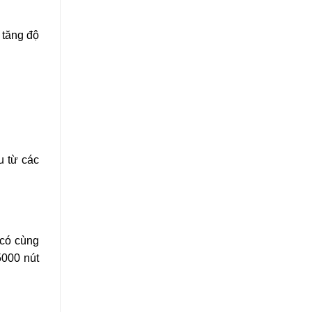
 tăng độ
u từ các
 có cùng
5000 nút