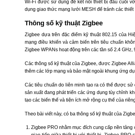
Wi-Fi được sử dụng để kết nối thiết bị đầu cuối v
dụng giao thức mạng lưới MESH để tránh các thiết bị 
Thông số kỹ thuật Zigbee
Zigbee dựa trên đặc điểm kỹ thuật 802.15 của Hi
mạng điều khiển và cảm biến trên tiêu chuẩn kh
Zigbee WPANs hoạt động trên các tần số 2.4 GHz,
Các thông số kỹ thuật của Zigbee, được Zigbee Alli
thêm các lớp mạng và bảo mật ngoài khung ứng dụ
Các tiêu chuẩn do liên minh tạo ra có thể được sử 
sản xuất đang phát triển các ứng dụng tùy chỉnh k
tạo các biến thể và tiện ích mở rộng cụ thể của riên
Theo bài viết này, có ba thông số kỹ thuật của Zigb
Zigbee PRO nhằm mục đích cung cấp nền tảng cho
giao tiếp giữa thiết bị với thiết bị. Zigbee PR