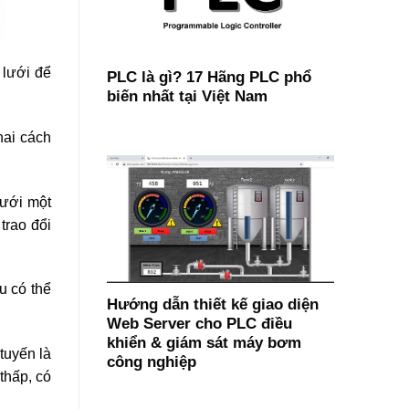
 lưới để
PLC là gì? 17 Hãng PLC phổ
biến nhất tại Việt Nam
hai cách
lưới một
trao đổi
u có thể
Hướng dẫn thiết kế giao diện
Web Server cho PLC điều
khiển & giám sát máy bơm
tuyến là
công nghiệp
 thấp, có