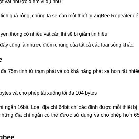
t vài nhược điểm ví dụ như:
tích quá rộng, chúng ta sẽ cần một thiết bị ZigBee Repeater để
n thông có nhiều vật cản thì sẽ bị giảm tín hiệu
n đây cũng là nhược điểm chung của tất cả các loại sóng khác.
e
i đa 75m tính từ trạm phát và có khả năng phát xa hơn rất nhiề
 bytes và cho phép tải xuống tối đa 104 bytes
ỉ ngắn 16bit. Loại địa chỉ 64bit chỉ xác đinh được mỗi thiết bị
p, những địa chỉ ngắn có thể được sử dụng và cho phép hơn 6
igbee