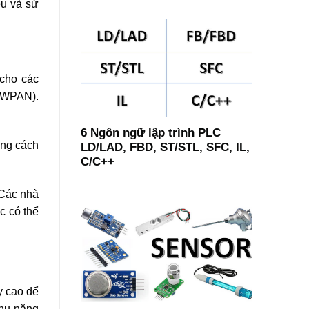
ều và sử
 cho các
 (WPAN).
6 Ngôn ngữ lập trình PLC
ằng cách
LD/LAD, FBD, ST/STL, SFC, IL,
C/C++
 Các nhà
c có thể
y cao để
thu năng