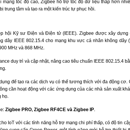
ới mạng tốc độ cao, Zigbee hỗ trợ tốc độ dữ liệu thấp hơn nhi
trung tâm và tạo ra một kiến ​​trúc tự phục hồi.
ệp hội Kỹ sư Điện và Điện tử (IEEE). Zigbee được xây dựng
ông dây IEEE 802.15.4 cho mạng khu vực cá nhân không dây
 900 MHz và 868 MHz.
ance duy trì và cập nhật, nâng cao tiêu chuẩn IEEE 802.15.4 b
ng.
dụng để tạo ra các dịch vụ có thể tương thích với đa động cơ.
hông cần hoạt động với các ứng dụng của các nhà sản xuất khá
g họ.
ee:
Zigbee PRO, Zigbee RF4CE và Zigbee IP
.
 IoT với các tính năng hỗ trợ mạng chi phí thấp, có độ tin cậ
O cũng cung cấp Green Power, một tính năng mới hỗ trợ thiết bị 