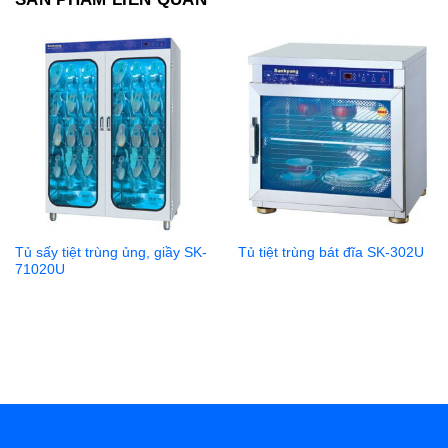
Tủ sấy tiệt trùng ủng, giầy SK-
Tủ tiệt trùng bát đĩa SK-302U
71020U