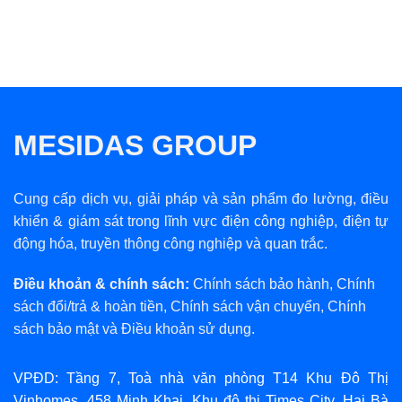
Unmanaged & Layer 2
MESIDAS GROUP
Cung cấp dịch vụ, giải pháp và sản phẩm đo lường, điều
khiển & giám sát trong lĩnh vực điện công nghiệp, điện tự
động hóa, truyền thông công nghiệp và quan trắc.
Điều khoản & chính sách:
Chính sách bảo hành
,
Chính
sách đổi/trả & hoàn tiền
,
Chính sách vận chuyển
,
Chính
sách bảo mật
và
Điều khoản sử dụng
.
VPĐD: Tầng 7, Toà nhà văn phòng T14 Khu Đô Thị
Vinhomes, 458 Minh Khai, Khu đô thị Times City, Hai Bà