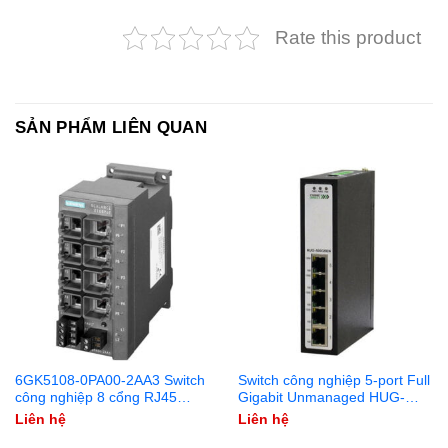
Rate this product
SẢN PHẨM LIÊN QUAN
6GK5108-0PA00-2AA3 Switch
Switch công nghiệp 5-port Full
công nghiệp 8 cổng RJ45
Gigabit Unmanaged HUG-
10/100 Mbit/s (2 cổng PoE)
500GSEN
Liên hệ
Liên hệ
SCALANCE X108PoE