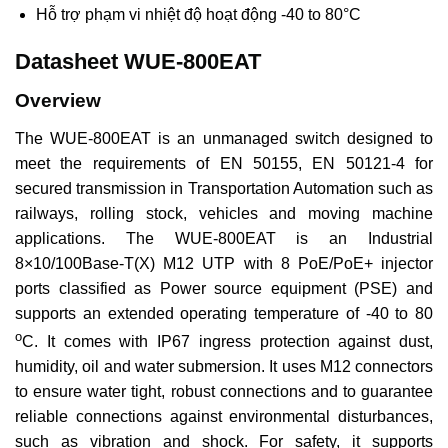
Hỗ trợ phạm vi nhiệt độ hoạt động -40 to 80°C
Datasheet WUE-800EAT
Overview
The WUE-800EAT is an unmanaged switch designed to
meet the requirements of EN 50155, EN 50121-4 for
secured transmission in Transportation Automation such as
railways, rolling stock, vehicles and moving machine
applications. The WUE-800EAT is an Industrial
8×10/100Base-T(X) M12 UTP with 8 PoE/PoE+ injector
ports classified as Power source equipment (PSE) and
supports an extended operating temperature of -40 to 80
o
C. It comes with IP67 ingress protection against dust,
humidity, oil and water submersion. It uses M12 connectors
to ensure water tight, robust connections and to guarantee
reliable connections against environmental disturbances,
such as vibration and shock. For safety, it supports