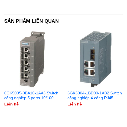
SẢN PHẨM LIÊN QUAN
6GK5005-0BA10-1AA3 Switch
6GK5004-1BD00-1AB2 Switch
công nghiệp 5 ports 10/100
công nghiệp 4 cổng RJ45
Mbit/s SCALANCE X005
10/100 Mbit/s + 1 cổng SC 100
Liên hệ
Liên hệ
Unmanaged & Layer 2
Mbit/s Multi-mode SCALANCE
XB004-1 Unmanaged & Layer
2