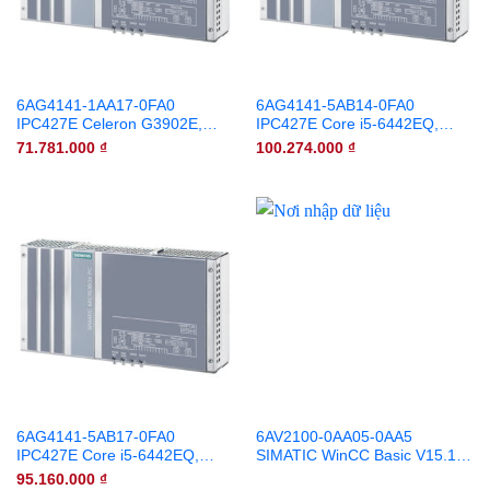
6AG4141-1AA17-0FA0
6AG4141-5AB14-0FA0
IPC427E Celeron G3902E,
IPC427E Core i5-6442EQ,
4GB, 240GB SSD, Win10
8GB, 240GB SSD, Win7
71.781.000
₫
100.274.000
₫
6AG4141-5AB17-0FA0
6AV2100-0AA05-0AA5
IPC427E Core i5-6442EQ,
SIMATIC WinCC Basic V15.1
8GB, 240GB SSD, Win10
DVD + USB
95.160.000
₫