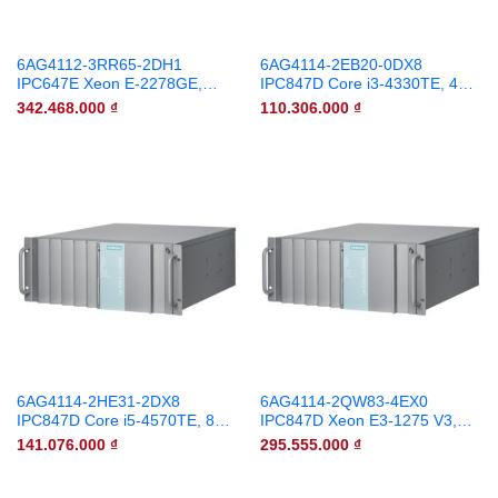
6AG4112-3RR65-2DH1
6AG4114-2EB20-0DX8
IPC647E Xeon E-2278GE,
IPC847D Core i3-4330TE, 4GB
128GB RAM, 960GB SSD,
RAM, 500GB HDD, Win10
342.468.000
₫
110.306.000
₫
Win10
6AG4114-2HE31-2DX8
6AG4114-2QW83-4EX0
IPC847D Core i5-4570TE, 8GB
IPC847D Xeon E3-1275 V3,
RAM, 1TB HDD, Win10
32GB RAM, 240GB SSD,
141.076.000
₫
295.555.000
₫
Win10