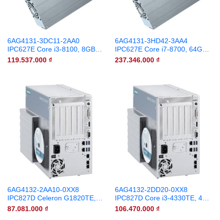
6AG4131-3DC11-2AA0
6AG4131-3HD42-3AA4
IPC627E Core i3-8100, 8GB
IPC627E Core i7-8700, 64GB
RAM, 480GB SSD, Win10
RAM, 960GB SSD, Win10
119.537.000
₫
237.346.000
₫
6AG4132-2AA10-0XX8
6AG4132-2DD20-0XX8
IPC827D Celeron G1820TE,
IPC827D Core i3-4330TE, 4GB
2GB RAM, 500GB HDD
RAM, 1TB HDD
87.081.000
₫
106.470.000
₫