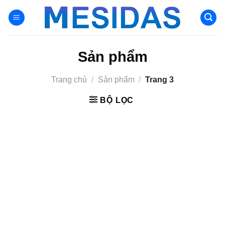
Chuyển
đến
nội
dung
Sản phẩm
Trang chủ
/
Sản phẩm
/
Trang 3
BỘ LỌC