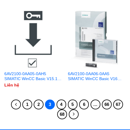
6AV2100-0AA05-0AH5
6AV2100-0AA06-0AA5
SIMATIC WinCC Basic V15.1
SIMATIC WinCC Basic V16
Download
DVD + USB
Liên hệ
1
2
3
4
5
6
…
66
67
68