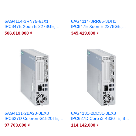
6AG4114-3RN75-6JX1
6AG4114-3RR65-3DH1
IPC847E Xeon E-2278GE,
IPC847E Xeon E-2278GE,
128GB RAM, RAID5 8TB HDD,
128GB RAM, 960GB SSD,
506.010.000
₫
345.419.000
₫
1TB SSD M.2 NVMe, Windows
Win10
Server 2019 Standard
6AG4131-2BA20-0EX8
6AG4131-2DD31-0EX8
IPC627D Celeron G1820TE,
IPC627D Core i3-4330TE, 8GB
4GB RAM, 500GB HDD, Win10
RAM, 1TB HDD, Win10
97.703.000
₫
114.142.000
₫