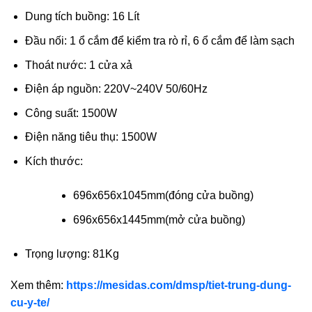
Dung tích buồng: 16 Lít
Đầu nối: 1 ổ cắm để kiểm tra rò rỉ, 6 ổ cắm để làm sạch
Thoát nước: 1 cửa xả
Điện áp nguồn: 220V~240V 50/60Hz
Công suất: 1500W
Điện năng tiêu thụ: 1500W
Kích thước:
696x656x1045mm(đóng cửa buồng)
696x656x1445mm(mở cửa buồng)
Trọng lượng: 81Kg
Xem thêm:
https://mesidas.com/dmsp/tiet-trung-dung-
cu-y-te/