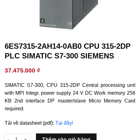
6ES7315-2AH14-0AB0 CPU 315-2DP
PLC SIMATIC S7-300 SIEMENS
37.475.000
₫
SIMATIC S7-300, CPU 315-2DP Central processing unit
with MPI Integr. power supply 24 V DC Work memory 256
KB 2nd interface DP master/slave Micro Memory Card
required.
Tải về datasheet (pdf):
Tại đây!
6ES7315-2AH14-0AB0 CPU 315-2DP PLC SIMATIC S7-300 SIEME
Thêm vào giỏ hàng