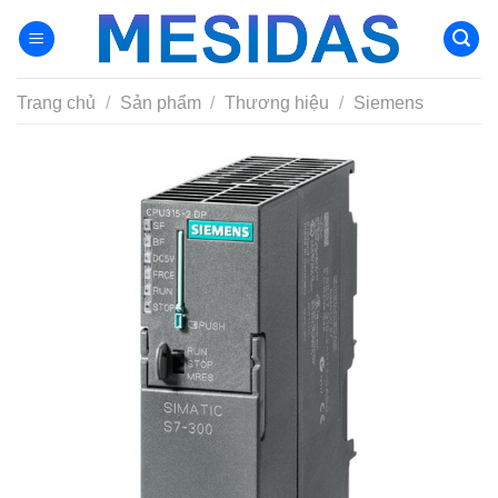
Chuyển
đến
nội
dung
Trang chủ
/
Sản phẩm
/
Thương hiệu
/
Siemens