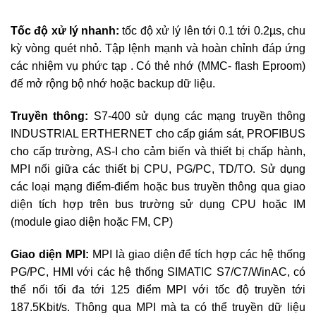
Tốc độ xử lý nhanh:
tốc độ xử lý lên tới 0.1 tới 0.2µs, chu
kỳ vòng quét nhỏ. Tập lệnh mạnh và hoàn chỉnh đáp ứng
các nhiệm vụ phức tạp . Có thẻ nhớ (MMC- flash Eproom)
đế mở rộng bộ nhớ hoặc backup dữ liệu.
Truyền thông:
S7-400 sử dụng các mạng truyền thông
INDUSTRIAL ERTHERNET cho cấp giám sát, PROFIBUS
cho cấp trường, AS-I cho cảm biến và thiết bị chấp hành,
MPI nối giữa các thiết bị CPU, PG/PC, TD/TO. Sử dụng
các loại mạng điểm-điểm hoặc bus truyền thông qua giao
diện tích hợp trên bus trường sử dụng CPU hoặc IM
(module giao diện hoặc FM, CP)
Giao diện MPI:
MPI là giao diện để tích hợp các hệ thống
PG/PC, HMI với các hệ thống SIMATIC S7/C7/WinAC, có
thể nối tối đa tới 125 điểm MPI với tốc độ truyền tới
187.5Kbit/s. Thông qua MPI mà ta có thể truyền dữ liệu