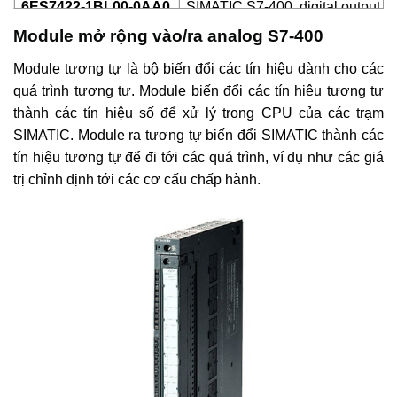
6ES7422-1BL00-0AA0
SIMATIC S7-400, digital output S
Module mở rộng vào/ra analog S7-400
6ES7422-1FH00-0AA0
SIMATIC S7-400, digital output S
Module tương tự là bộ biến đổi các tín hiệu dành cho các
6ES7422-1HH00-0AA0
SIMATIC S7-400, digital output SM
quá trình tương tự. Module biến đổi các tín hiệu tương tự
6ES7422-7BL00-0AB0
SIMATIC S7-400, digital output SM
thành các tín hiệu số để xử lý trong CPU của các trạm
SIMATIC. Module ra tương tự biến đổi SIMATIC thành các
6AG1422-1BL00-2AA0
SIPLUS S7-400 SM 422 32DO -
tín hiệu tương tự để đi tới các quá trình, ví dụ như các giá
trị chỉnh định tới các cơ cấu chấp hành.