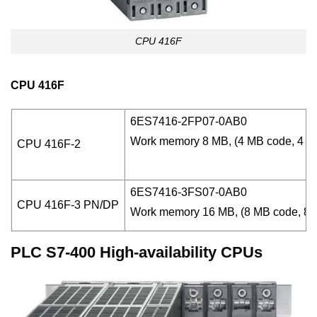
CPU 416F
CPU 416F
6ES7416-2FP07-0AB0
Work memory 8 MB, (4 MB code, 4 MB
CPU 416F-2
6ES7416-3FS07-0AB0
CPU 416F-3 PN/DP
Work memory 16 MB, (8 MB code, 8 MB 
PLC S7-400 High-availability CPUs