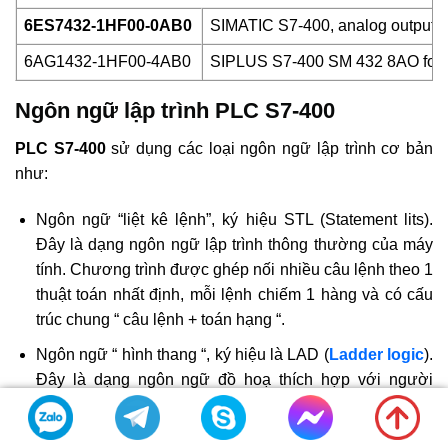
6ES7432-1HF00-0AB0
SIMATIC S7-400, analog output SM 
6AG1432-1HF00-4AB0
SIPLUS S7-400 SM 432 8AO for
Ngôn ngữ lập trình PLC S7-400
PLC S7-400
sử dụng các loại ngôn ngữ lập trình cơ bản
như:
Ngôn ngữ “liệt kê lệnh”, ký hiệu STL (Statement lits).
Đây là dạng ngôn ngữ lập trình thông thường của máy
tính. Chương trình được ghép nối nhiều câu lệnh theo 1
thuật toán nhất định, mỗi lệnh chiếm 1 hàng và có cấu
trúc chung “ câu lệnh + toán hạng “.
Ngôn ngữ “ hình thang “, ký hiệu là LAD (
Ladder logic
).
Đây là dạng ngôn ngữ đồ hoạ thích hợp với người
quen thiết kế mạch điều khiển logic.
Ngôn ngữ “hình khối” , ký hiệu FBD (Function Block