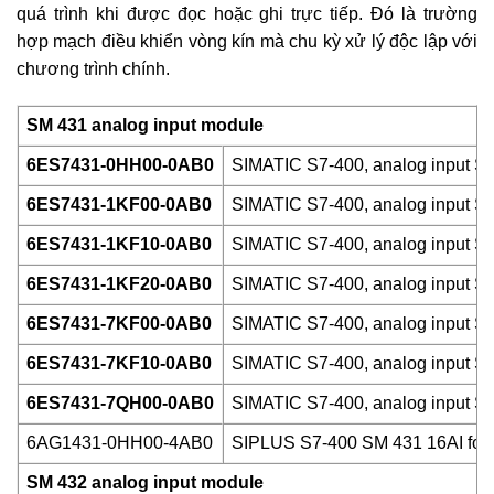
quá trình khi được đọc hoặc ghi trực tiếp. Đó là trường
hợp mạch điều khiển vòng kín mà chu kỳ xử lý độc lập với
chương trình chính.
SM 431 analog input module
6ES7431-0HH00-0AB0
SIMATIC S7-400, analog input SM 4
6ES7431-1KF00-0AB0
SIMATIC S7-400, analog input SM 4
6ES7431-1KF10-0AB0
SIMATIC S7-400, analog input SM 4
6ES7431-1KF20-0AB0
SIMATIC S7-400, analog input SM 4
6ES7431-7KF00-0AB0
SIMATIC S7-400, analog input SM 4
6ES7431-7KF10-0AB0
SIMATIC S7-400, analog input SM 4
6ES7431-7QH00-0AB0
SIMATIC S7-400, analog input SM 4
6AG1431-0HH00-4AB0
SIPLUS S7-400 SM 431 16AI for
SM 432 analog input module