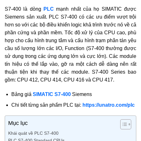
S7-400 là dòng
PLC
mạnh nhất của họ SIMATIC được
Siemens sản xuất. PLC S7-400 có các ưu điểm vượt trội
hơn so với các bộ điều khiển logic khả trình trước nó về cả
phần cứng và phần mềm. Tốc độ xử lý của CPU cao, phù
hợp cho cấu hình trung tâm và cấu hình trạm phân tán yêu
cầu số lượng lớn các I/O, Function (S7-400 thường được
sử dụng trong các ứng dụng lớn và cực lớn). Các module
tín hiệu có thể lắp vào, gỡ ra một cách dễ dàng nên rất
thuận tiện khi thay thế các module. S7-400 Series bao
gồm: CPU 412, CPU 414, CPU 416 và CPU 417.
Bảng giá
SIMATIC S7-400
Siemens
Chi tiết từng sản phẩm PLC tại:
https://unatro.com/plc
Mục lục
Khái quát về PLC S7-400
PLC S7-400 Standard CPUs