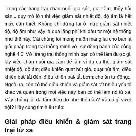
Trong các trang trại chăn nuôi gia súc, gia cầm, thủy hải
sản,.. quy mô lớn thì việc giám sát nhiệt độ, độ ẩm là hết
mức cần thiết. Không chỉ dừng lại ở mức giám sát nhiệt
độ, độ ẩm như vậy là quá lãng phí khi đầu tư một hệ thống
như thế này. Cái chúng tôi mong muốn mang lại cho bạn là
giải pháp trang trại thông minh với sự đồng hành của công
nghệ 4.0. Với trang trại thông minh bạn có thể làm được gì,
lấy việc chăn nuôi gia cầm để làm ví dụ cụ thể: giám sát
nhiệt độ, độ ẩm; điều khiển quạt hút gió, quạt hút ẩm; điều
khiển bật/ tắt đèn; điều khiển bật/ tắt bơm; cho ăn tự động;..
Ngoài ra, còn có thể điều khiển và giám sát rất nhiều yếu tố
khác và quan trọng mọi việc này bạn có thể làm nó từ xa.
Vậy chúng tôi đã làm điều đó như thế nào? Và có gì vượt
trội? Hãy cùng tìm hiểu tiếp:
Giải pháp điều khiển & giám sát trang
trại từ xa