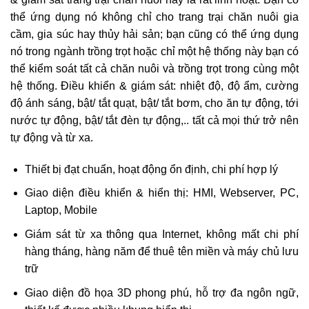
thể ứng dụng nó không chỉ cho trang trại chăn nuôi gia
cầm, gia súc hay thủy hải sản; bạn cũng có thể ứng dụng
nó trong ngành trồng trọt hoặc chỉ một hệ thống này bạn có
thể kiểm soát tất cả chăn nuôi và trồng trọt trong cùng một
hệ thống. Điều khiển & giám sát: nhiệt độ, độ ẩm, cường
độ ánh sáng, bật/ tắt quạt, bật/ tắt bơm, cho ăn tự động, tới
nước tự động, bật/ tắt đèn tự động,.. tất cả mọi thứ trở nên
tự động và từ xa.
Thiết bị đạt chuẩn, hoạt động ổn định, chi phí hợp lý
Giao diện điều khiển & hiển thị: HMI, Webserver, PC,
Laptop, Mobile
Giám sát từ xa thông qua Internet, không mất chi phí
hàng tháng, hàng năm để thuê tên miền và máy chủ lưu
trữ
Giao diện đồ họa 3D phong phú, hỗ trợ đa ngôn ngữ,