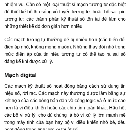
nhiệm vụ. Cần có một loại thuật sĩ mạch tương tự đặc biệt
để thiết kế bộ thu sóng vô tuyến tương tự, hoặc bộ sạc pin
tương tự; các thành phần kỹ thuật số tồn tại để làm cho
những thiết kế đó đơn giản hơn nhiều.
Các mạch tương tự thường dễ bị nhiễu hơn (các biến đổi
điện áp nhỏ, không mong muốn). Những thay đổi nhỏ trong
mức điện áp của tín hiệu tương tự có thể tạo ra sai số
đáng kể khi được xử lý.
Mạch digital
Các mạch kỹ thuật số hoạt động bằng cách sử dụng tín
hiệu số, rời rạc. Các mạch này thường được làm bằng sự
kết hợp của các bóng bán dẫn và cổng logic và ở mức cao
hơn là vi điều khiển hoặc các chip tính toán khác. Hầu hết
các bộ vi xử lý, cho dù chúng là bộ vi xử lý lớn mạnh mẽ
trong máy tính của bạn hay bộ vi điều khiển nhỏ bé, đều
hoạt động trong lĩnh vực kỹ thuật số.