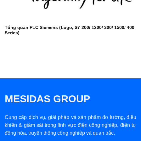
Tổng quan PLC Siemens (Logo, S7-200/ 1200/ 300/ 1500/ 400
Series)
MESIDAS GROUP
Cung cấp dịch vụ, giải pháp và sản phẩm đo lường, điều
khiển & giám sát trong lĩnh vực điện công nghiệp, điện tự
động hóa, truyền thông công nghiệp và quan trắc.